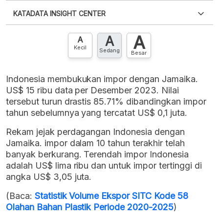
Silakan
login
untuk mengakses informasi ini
.
Belum
KATADATA INSIGHT CENTER
punya akun?
Silakan
Daftar sekarang
,
GRATIS!
XLS
EMBED
A
A
Hubungi sekarang »
A
Kecil
Sedang
Besar
Indonesia membukukan impor dengan Jamaika.
US$ 15 ribu data per Desember 2023. Nilai
tersebut turun drastis 85.71% dibandingkan impor
tahun sebelumnya yang tercatat US$ 0,1 juta.
Rekam jejak perdagangan Indonesia dengan
Jamaika. impor dalam 10 tahun terakhir telah
banyak berkurang. Terendah impor Indonesia
adalah US$ lima ribu dan untuk impor tertinggi di
angka US$ 3,05 juta.
(Baca:
Statistik Volume Ekspor SITC Kode 58
Olahan Bahan Plastik Periode 2020-2025
)