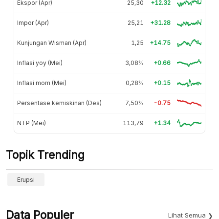
Ekspor (Apr)
25,30
+12.32
Impor (Apr)
25,21
+31.28
Kunjungan Wisman (Apr)
1,25
+14.75
Inflasi yoy (Mei)
3,08%
+0.66
Inflasi mom (Mei)
0,28%
+0.15
Persentase kemiskinan (Des)
7,50%
-0.75
NTP (Mei)
113,79
+1.34
Topik Trending
Erupsi
Data Populer
Lihat Semua