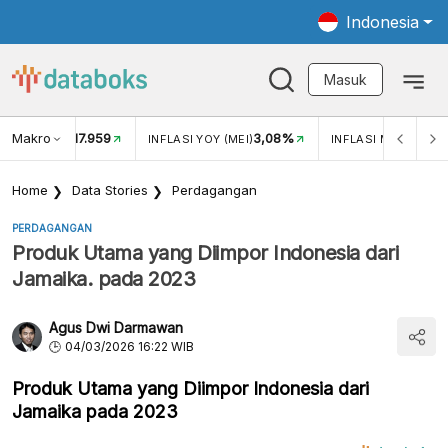
Indonesia
Masuk
Makro
17.959
3,08%
UKAR USD/IDR
INFLASI YOY (MEI)
INFLASI MOM (MEI)
Home
Data Stories
Perdagangan
PERDAGANGAN
Produk Utama yang Diimpor Indonesia dari
Jamaika. pada 2023
Agus Dwi Darmawan
04/03/2026 16:22 WIB
Produk Utama yang Diimpor Indonesia dari
Jamaika pada 2023