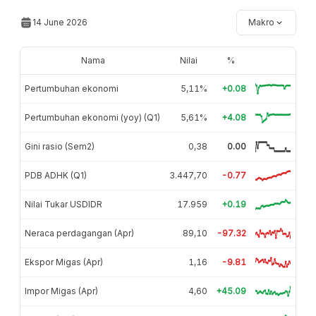
14 June 2026
Makro
Nama
Nilai
%
Pertumbuhan ekonomi
5,11%
+0.08
Pertumbuhan ekonomi (yoy) (Q1)
5,61%
+4.08
Gini rasio (Sem2)
0,38
0.00
PDB ADHK (Q1)
3.447,70
-0.77
Nilai Tukar USDIDR
17.959
+0.19
Neraca perdagangan (Apr)
89,10
-97.32
Ekspor Migas (Apr)
1,16
-9.81
Impor Migas (Apr)
4,60
+45.09