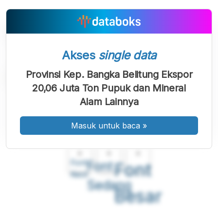
Akses
single data
Provinsi Kep. Bangka Belitung Ekspor
20,06 Juta Ton Pupuk dan Mineral
Alam Lainnya
Masuk untuk baca
»
A
A
A
Font
Font
Font
Kecil
Sedang
Besar