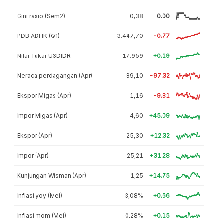
Gini rasio (Sem2)
0,38
0.00
PDB ADHK (Q1)
3.447,70
-0.77
Nilai Tukar USDIDR
17.959
+0.19
Neraca perdagangan (Apr)
89,10
-97.32
Ekspor Migas (Apr)
1,16
-9.81
Impor Migas (Apr)
4,60
+45.09
Ekspor (Apr)
25,30
+12.32
Impor (Apr)
25,21
+31.28
Kunjungan Wisman (Apr)
1,25
+14.75
Inflasi yoy (Mei)
3,08%
+0.66
Inflasi mom (Mei)
0,28%
+0.15