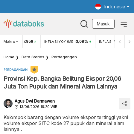
Indonesia
Masuk
Makro
17.959
3,08%
UKAR USD/IDR
INFLASI YOY (MEI)
INFLASI MOM (MEI)
Home
Data Stories
Perdagangan
PERDAGANGAN
Provinsi Kep. Bangka Belitung Ekspor 20,06
Juta Ton Pupuk dan Mineral Alam Lainnya
Agus Dwi Darmawan
13/06/2026 19:20 WIB
Kelompok barang dengan volume ekspor tertinggi yakni
volume ekspor SITC kode 27 pupuk dan mineral alam
lainnya .