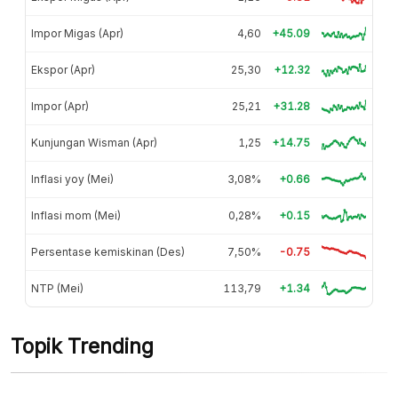
Impor Migas (Apr)
4,60
+45.09
Ekspor (Apr)
25,30
+12.32
Impor (Apr)
25,21
+31.28
Kunjungan Wisman (Apr)
1,25
+14.75
Inflasi yoy (Mei)
3,08%
+0.66
Inflasi mom (Mei)
0,28%
+0.15
Persentase kemiskinan (Des)
7,50%
-0.75
NTP (Mei)
113,79
+1.34
Topik Trending