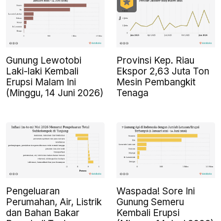
Gunung Lewotobi
Provinsi Kep. Riau
Laki-laki Kembali
Ekspor 2,63 Juta Ton
Erupsi Malam Ini
Mesin Pembangkit
(Minggu, 14 Juni 2026)
Tenaga
Pengeluaran
Waspada! Sore Ini
Perumahan, Air, Listrik
Gunung Semeru
dan Bahan Bakar
Kembali Erupsi