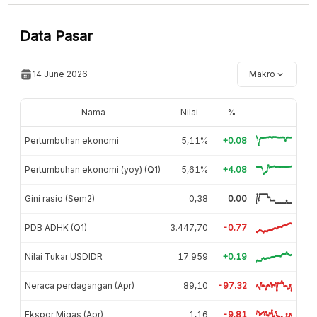
Data Pasar
14 June 2026
Makro
Nama
Nilai
%
Pertumbuhan ekonomi
5,11%
+0.08
Pertumbuhan ekonomi (yoy) (Q1)
5,61%
+4.08
Gini rasio (Sem2)
0,38
0.00
PDB ADHK (Q1)
3.447,70
-0.77
Nilai Tukar USDIDR
17.959
+0.19
Neraca perdagangan (Apr)
89,10
-97.32
Ekspor Migas (Apr)
1,16
-9.81