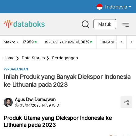
Indonesia
Masuk
Makro
17.959
3,08%
UKAR USD/IDR
INFLASI YOY (MEI)
INFLASI MOM (MEI)
Home
Data Stories
Perdagangan
PERDAGANGAN
Inilah Produk yang Banyak Diekspor Indonesia
ke Lithuania pada 2023
Agus Dwi Darmawan
03/04/2025 14:59 WIB
Produk Utama yang Diekspor Indonesia ke
Lithuania pada 2023