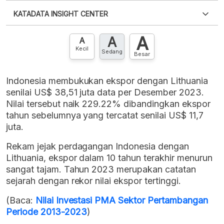
Silakan
login
untuk mengakses informasi ini
.
Belum
KATADATA INSIGHT CENTER
punya akun?
Silakan
Daftar sekarang
,
GRATIS!
XLS
EMBED
A
A
Hubungi sekarang »
A
Kecil
Sedang
Besar
Indonesia membukukan ekspor dengan Lithuania
senilai US$ 38,51 juta data per Desember 2023.
Nilai tersebut naik 229.22% dibandingkan ekspor
tahun sebelumnya yang tercatat senilai US$ 11,7
juta.
Rekam jejak perdagangan Indonesia dengan
Lithuania, ekspor dalam 10 tahun terakhir menurun
sangat tajam. Tahun 2023 merupakan catatan
sejarah dengan rekor nilai ekspor tertinggi.
(Baca:
Nilai Investasi PMA Sektor Pertambangan
Periode 2013-2023
)