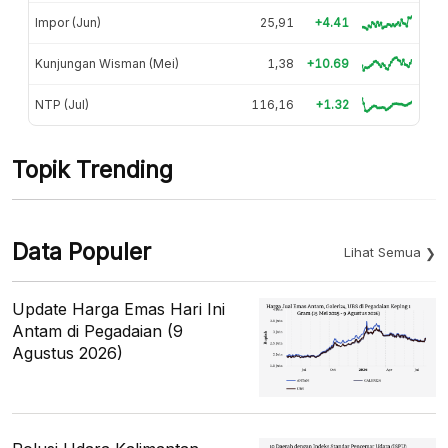
Impor (Jun)
25,91
+4.41
Kunjungan Wisman (Mei)
1,38
+10.69
NTP (Jul)
116,16
+1.32
Topik Trending
Data Populer
Lihat Semua
Update Harga Emas Hari Ini
Antam di Pegadaian (9
Agustus 2026)