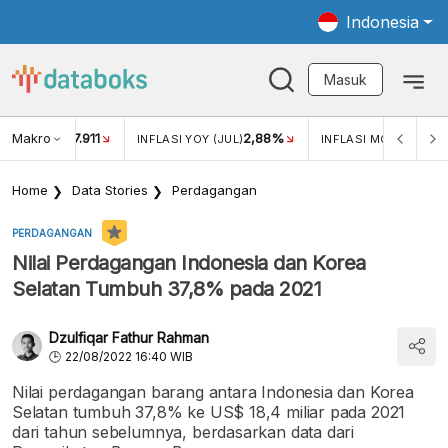
Indonesia
Masuk
Makro
17.911
2,88%
-0
KAR USD/IDR
INFLASI YOY (JUL)
INFLASI MOM (JUL)
Home
Data Stories
Perdagangan
PERDAGANGAN
Nilai Perdagangan Indonesia dan Korea
Selatan Tumbuh 37,8% pada 2021
Dzulfiqar Fathur Rahman
22/08/2022 16:40 WIB
Nilai perdagangan barang antara Indonesia dan Korea
Selatan tumbuh 37,8% ke US$ 18,4 miliar pada 2021
dari tahun sebelumnya, berdasarkan data dari