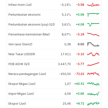
Inflasi mom (Jul)
-0,14%
-0.58
Pertumbuhan ekonomi
5,11%
+0.08
Pertumbuhan ekonomi (yoy) (Q1)
5,61%
+4.08
Persentase kemiskinan (Mar)
8,07%
-0.18
Gini rasio (Sem2)
0,38
0.00
Nilai Tukar USDIDR
17.911
-0.10
PDB ADHK (Q1)
3.447,70
-0.77
Neraca perdagangan (Jun)
-450,50
-72.02
Ekspor Migas (Jun)
1,07
+40.52
Impor Migas (Jun)
4,56
+0.96
Ekspor (Jun)
25,46
+9.72