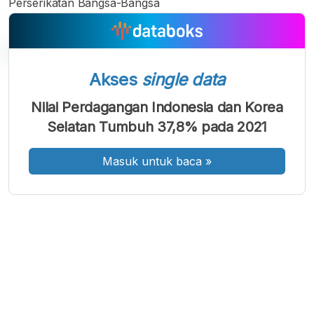
Perserikatan Bangsa-Bangsa
Akses
single data
A
A
A
Nilai Perdagangan Indonesia dan Korea
Font
Font
Font
Selatan Tumbuh 37,8% pada 2021
Kecil
Sedang
Besar
Masuk untuk baca
»