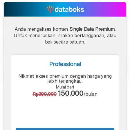
Anda mengakses konten
Single Data Premium.
Untuk meneruskan, silakan berlangganan, atau
beli secara satuan.
Professional
Nikmati akses premium dengan harga yang
lebih terjangkau.
Mulai dari
A
A
A
150.000
Rp300.000
/bulan
Font
Font
Font
Kecil
Sedang
Besar