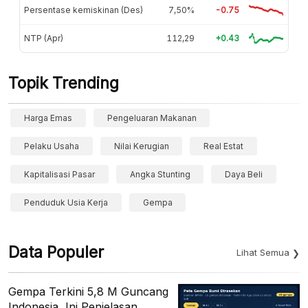
Persentase kemiskinan (Des)
7,50%
-0.75
NTP (Apr)
112,29
+0.43
Topik Trending
Harga Emas
Pengeluaran Makanan
Pelaku Usaha
Nilai Kerugian
Real Estat
Kapitalisasi Pasar
Angka Stunting
Daya Beli
Penduduk Usia Kerja
Gempa
Data Populer
Lihat Semua
Gempa Terkini 5,8 M Guncang
Indonesia, Ini Penjelasan