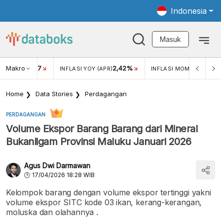
Indonesia
Masuk
Makro
17
2,42%
0,4
KAR USD/IDR
INFLASI YOY (APR)
INFLASI MOM (MAR)
Home
Data Stories
Perdagangan
PERDAGANGAN
Volume Ekspor Barang Barang dari Mineral
Bukanligam Provinsi Maluku Januari 2026
Agus Dwi Darmawan
17/04/2026 18:28 WIB
Kelompok barang dengan volume ekspor tertinggi yakni
volume ekspor SITC kode 03 ikan, kerang-kerangan,
moluska dan olahannya .