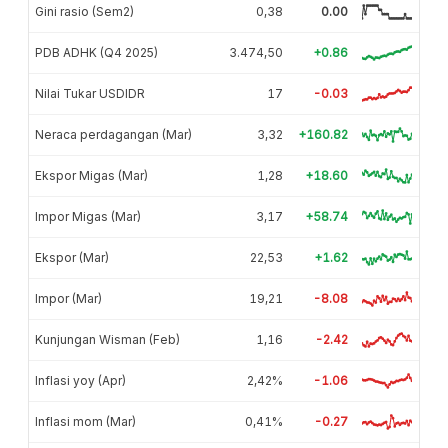
Gini rasio (Sem2)
0,38
0.00
PDB ADHK (Q4 2025)
3.474,50
+0.86
Nilai Tukar USDIDR
17
-0.03
Neraca perdagangan (Mar)
3,32
+160.82
Ekspor Migas (Mar)
1,28
+18.60
Impor Migas (Mar)
3,17
+58.74
Ekspor (Mar)
22,53
+1.62
Impor (Mar)
19,21
-8.08
Kunjungan Wisman (Feb)
1,16
-2.42
Inflasi yoy (Apr)
2,42%
-1.06
Inflasi mom (Mar)
0,41%
-0.27