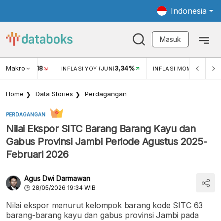
Indonesia
Masuk
Makro
18
3,34%
0,
UKAR USD/IDR
INFLASI YOY (JUN)
INFLASI MOM (JUN)
Home
Data Stories
Perdagangan
PERDAGANGAN
Nilai Ekspor SITC Barang Barang Kayu dan
Gabus Provinsi Jambi Periode Agustus 2025-
Februari 2026
Agus Dwi Darmawan
28/05/2026 19:34 WIB
Nilai ekspor menurut kelompok barang kode SITC 63
barang-barang kayu dan gabus provinsi Jambi pada