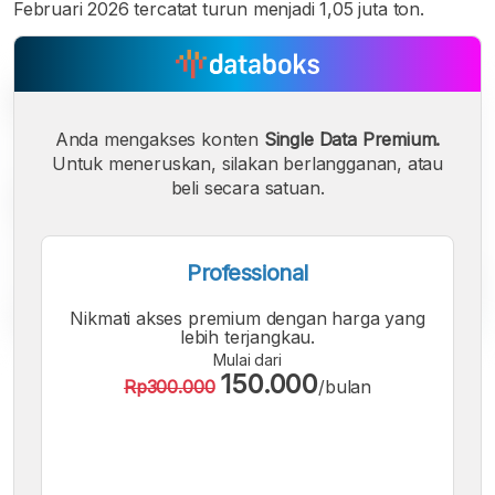
Februari 2026 tercatat turun menjadi 1,05 juta ton.
Anda mengakses konten
Single Data Premium.
Untuk meneruskan, silakan berlangganan, atau
beli secara satuan.
Professional
Nikmati akses premium dengan harga yang
lebih terjangkau.
Mulai dari
A
A
A
150.000
Rp300.000
/bulan
Font
Font
Font
Kecil
Sedang
Besar