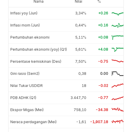
Nama
Nilai
%
Inflasi yoy (Jun)
3,34%
+0.26
Inflasi mom (Jun)
0,44%
+0.16
Pertumbuhan ekonomi
5,11%
+0.08
Pertumbuhan ekonomi (yoy) (Q1)
5,61%
+4.08
Persentase kemiskinan (Des)
7,50%
-0.75
Gini rasio (Sem2)
0,38
0.00
Nilai Tukar USDIDR
18
-0.02
PDB ADHK (Q1)
3.447,70
-0.77
Ekspor Migas (Mei)
758,10
-34.38
Neraca perdagangan (Mei)
-1,61
-1,907.18