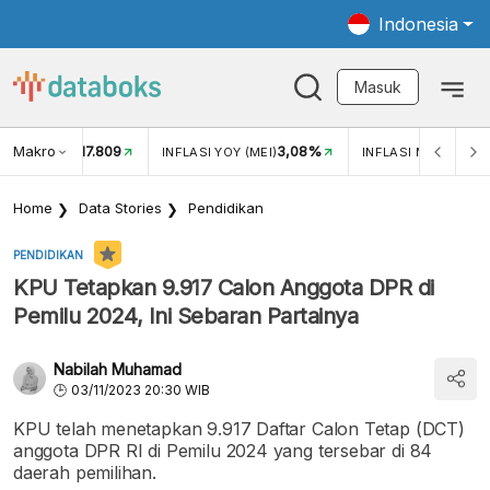
Indonesia
Masuk
Makro
17.809
3,08%
UKAR USD/IDR
INFLASI YOY (MEI)
INFLASI MOM (MEI)
Home
Data Stories
Pendidikan
PENDIDIKAN
KPU Tetapkan 9.917 Calon Anggota DPR di
Pemilu 2024, Ini Sebaran Partainya
Nabilah Muhamad
03/11/2023 20:30 WIB
KPU telah menetapkan 9.917 Daftar Calon Tetap (DCT)
anggota DPR RI di Pemilu 2024 yang tersebar di 84
daerah pemilihan.