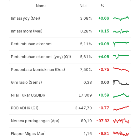
Nama
Nilai
%
Inflasi yoy (Mei)
3,08%
+0.66
Inflasi mom (Mei)
0,28%
+0.15
Pertumbuhan ekonomi
5,11%
+0.08
Pertumbuhan ekonomi (yoy) (Q1)
5,61%
+4.08
Persentase kemiskinan (Des)
7,50%
-0.75
Gini rasio (Sem2)
0,38
0.00
Nilai Tukar USDIDR
17.809
+0.59
PDB ADHK (Q1)
3.447,70
-0.77
Neraca perdagangan (Apr)
89,10
-97.32
Ekspor Migas (Apr)
1,16
-9.81