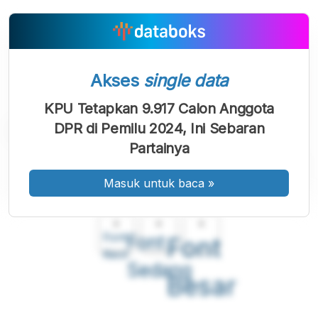
Akses
single data
KPU Tetapkan 9.917 Calon Anggota
DPR di Pemilu 2024, Ini Sebaran
Partainya
Masuk untuk baca
»
A
A
A
Font
Font
Font
Kecil
Sedang
Besar