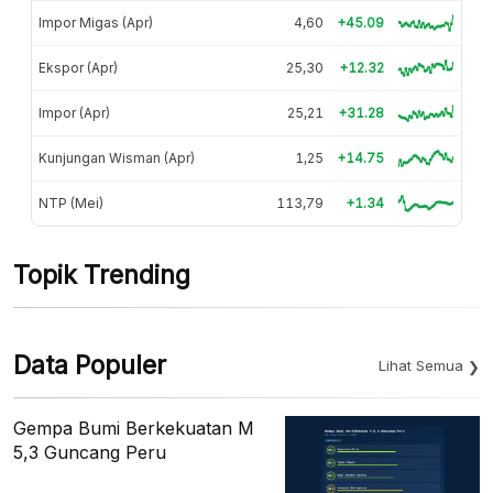
Impor Migas (Apr)
4,60
+45.09
Ekspor (Apr)
25,30
+12.32
Impor (Apr)
25,21
+31.28
Kunjungan Wisman (Apr)
1,25
+14.75
NTP (Mei)
113,79
+1.34
Topik Trending
Data Populer
Lihat Semua
Gempa Bumi Berkekuatan M
5,3 Guncang Peru