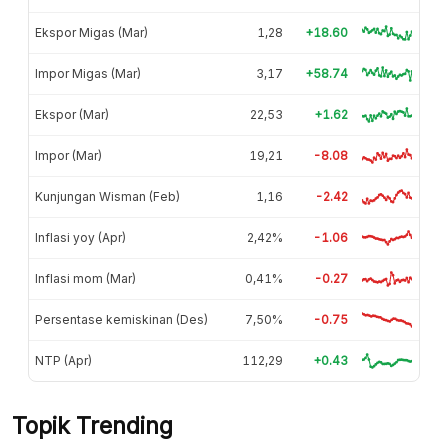
Ekspor Migas (Mar)
1,28
+18.60
Impor Migas (Mar)
3,17
+58.74
Ekspor (Mar)
22,53
+1.62
Impor (Mar)
19,21
-8.08
Kunjungan Wisman (Feb)
1,16
-2.42
Inflasi yoy (Apr)
2,42%
-1.06
Inflasi mom (Mar)
0,41%
-0.27
Persentase kemiskinan (Des)
7,50%
-0.75
NTP (Apr)
112,29
+0.43
Topik Trending