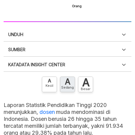
UNDUH
SUMBER
PDF
PNG
Silakan
login
untuk mengakses informasi ini
.
Belum
KATADATA INSIGHT CENTER
punya akun?
Silakan
Daftar sekarang
,
GRATIS!
XLS
EMBED
A
A
Hubungi sekarang »
A
Kecil
Sedang
Besar
Laporan Statistik Pendidikan Tinggi 2020
menunjukkan,
dosen
muda mendominasi di
Indonesia. Dosen berusia 26 hingga 35 tahun
tercatat memiliki jumlah terbanyak, yakni 91.934
orang atau 29,38% pada tahun lalu.