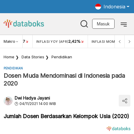
Indonesia
Masuk
Makro
17
2,42%
0,4
KAR USD/IDR
INFLASI YOY (APR)
INFLASI MOM (MAR)
Home
Data Stories
Pendidikan
PENDIDIKAN
Dosen Muda Mendominasi di Indonesia pada
2020
Dwi Hadya Jayani
04/11/2021 14:00 WIB
Jumlah Dosen Berdasarkan Kelompok Usia (2020)