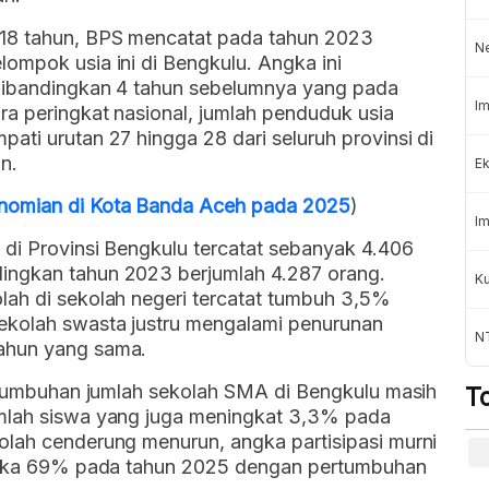
-18 tahun, BPS mencatat pada tahun 2023
N
ompok usia ini di Bengkulu. Angka ini
 dibandingkan 4 tahun sebelumnya yang pada
Im
ra peringkat nasional, jumlah penduduk usia
ati urutan 27 hingga 28 dari seluruh provinsi di
n.
Ek
nomian di Kota Banda Aceh pada 2025
)
Im
 di Provinsi Bengkulu tercatat sebanyak 4.406
ingkan tahun 2023 berjumlah 4.287 orang.
K
lah di sekolah negeri tercatat tumbuh 3,5%
ekolah swasta justru mengalami penurunan
NT
ahun yang sama.
ertumbuhan jumlah sekolah SMA di Bengkulu masih
T
umlah siswa yang juga meningkat 3,3% pada
olah cenderung menurun, angka partisipasi murni
 angka 69% pada tahun 2025 dengan pertumbuhan