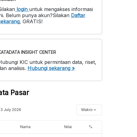
Silakan
login
untuk mengakses informasi
ni
.
Belum punya akun?
Silakan
Daftar
sekarang
,
GRATIS!
KATADATA INSIGHT CENTER
Hubungi KIC untuk permintaan data, riset,
dan analisis.
Hubungi sekarang »
ata Pasar
13 July 2026
Makro
Nama
Nilai
%