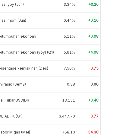
flasi yoy (Jun)
3,34%
+0.26
flasi mom (Jun)
0,44%
+0.16
ertumbuhan ekonomi
5,11%
+0.08
rtumbuhan ekonomi (yoy) (Q1)
5,61%
+4.08
rsentase kemiskinan (Des)
7,50%
-0.75
ni rasio (Sem2)
0,38
0.00
lai Tukar USDIDR
18.131
+0.48
DB ADHK (Q1)
3.447,70
-0.77
spor Migas (Mei)
758,10
-34.38