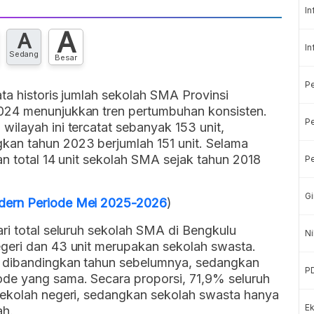
In
A
A
In
Sedang
Besar
P
ta historis jumlah sekolah SMA Provinsi
024 menunjukkan tren pertumbuhan konsisten.
Pe
ilayah ini tercatat sebanyak 153 unit,
kan tahun 2023 berjumlah 151 unit. Selama
an total 14 unit sekolah SMA sejak tahun 2018
Pe
Gi
dern Periode Mei 2025-2026
)
ri total seluruh sekolah SMA di Bengkulu
Ni
geri dan 43 unit merupakan sekolah swasta.
 dibandingkan tahun sebelumnya, sedangkan
P
de yang sama. Secara proporsi, 71,9% seluruh
sekolah negeri, sedangkan sekolah swasta hanya
Ek
ah.