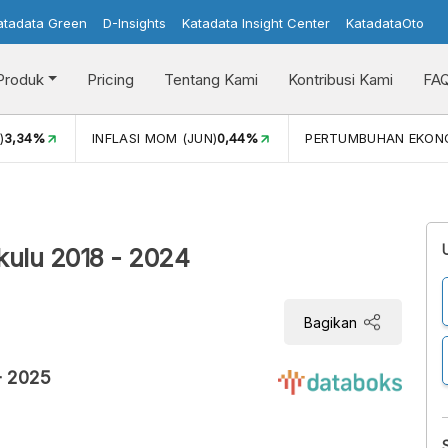
atadata Green
D-Insights
Katadata Insight Center
KatadataOto
Produk
Pricing
Tentang Kami
Kontribusi Kami
FA
)
3,34%
INFLASI MOM (JUN)
0,44%
PERTUMBUHAN EKON
kulu 2018 - 2024
Bagikan
- 2025