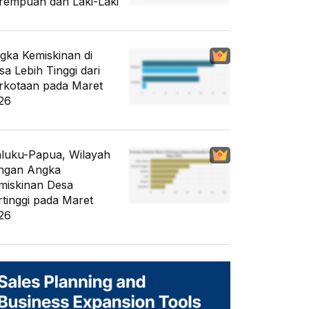
rempuan dan Laki-Laki
gka Kemiskinan di
sa Lebih Tinggi dari
rkotaan pada Maret
26
luku-Papua, Wilayah
ngan Angka
miskinan Desa
rtinggi pada Maret
26