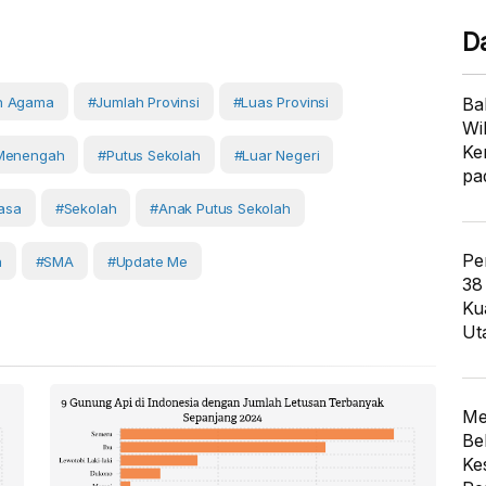
D
h Agama
#Jumlah Provinsi
#luas Provinsi
Ba
Wi
Ke
 Menengah
#Putus Sekolah
#luar Negeri
pa
iasa
#Sekolah
#anak Putus Sekolah
Pe
a
#SMA
#Update Me
38
Ku
Ut
Me
Be
Ke