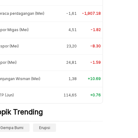
eraca perdagangan (Mei)
-1,61
-1,907.18
por Migas (Mei)
4,51
-1.82
spor (Mei)
23,20
-8.30
por (Mei)
24,81
-1.59
unjungan Wisman (Mei)
1,38
+10.69
P (Jun)
114,65
+0.76
opik Trending
Gempa Bumi
Erupsi