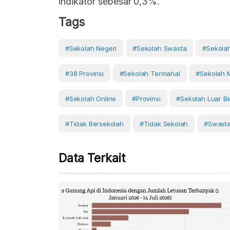
indikator sebesar 0,3%.
Tags
#sekolah Negeri
#sekolah Swasta
#sekola
#38 Provinsi
#sekolah Termahal
#sekolah
#sekolah Online
#Provinsi
#sekolah Luar B
#tidak Bersekolah
#Tidak Sekolah
#Swast
Data Terkait