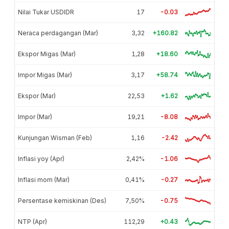
Nilai Tukar USDIDR
17
-0.03
Neraca perdagangan (Mar)
3,32
+160.82
Ekspor Migas (Mar)
1,28
+18.60
Impor Migas (Mar)
3,17
+58.74
Ekspor (Mar)
22,53
+1.62
Impor (Mar)
19,21
-8.08
Kunjungan Wisman (Feb)
1,16
-2.42
Inflasi yoy (Apr)
2,42%
-1.06
Inflasi mom (Mar)
0,41%
-0.27
Persentase kemiskinan (Des)
7,50%
-0.75
NTP (Apr)
112,29
+0.43