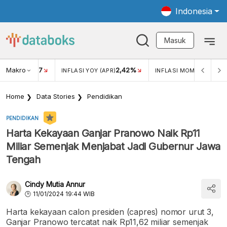
Indonesia
Masuk
Makro
17
2,42%
0,4
KAR USD/IDR
INFLASI YOY (APR)
INFLASI MOM (MAR)
Home
Data Stories
Pendidikan
PENDIDIKAN
Harta Kekayaan Ganjar Pranowo Naik Rp11
Miliar Semenjak Menjabat Jadi Gubernur Jawa
Tengah
Cindy Mutia Annur
11/01/2024 19:44 WIB
Harta kekayaan calon presiden (capres) nomor urut 3,
Ganjar Pranowo tercatat naik Rp11,62 miliar semenjak