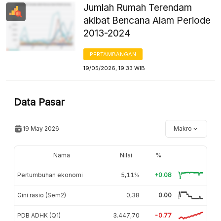
Jumlah Rumah Terendam
akibat Bencana Alam Periode
2013-2024
PERTAMBANGAN
19/05/2026, 19:33 WIB
Data Pasar
19 May 2026
Makro
Nama
Nilai
%
Pertumbuhan ekonomi
5,11%
+0.08
Gini rasio (Sem2)
0,38
0.00
PDB ADHK (Q1)
3.447,70
-0.77