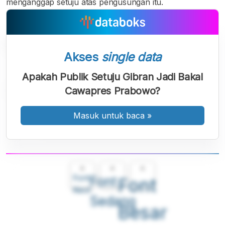
menganggap setuju atas pengusungan itu.
Akses
single data
Apakah Publik Setuju Gibran Jadi Bakal
Cawapres Prabowo?
Masuk untuk baca
»
A
A
A
Font
Font
Font
Kecil
Sedang
Besar