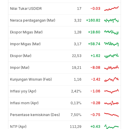
Nilai Tukar USDIDR
17
-0.03
Neraca perdagangan (Mar)
3,32
+160.82
Ekspor Migas (Mar)
1,28
+18.60
Impor Migas (Mar)
3,17
+58.74
Ekspor (Mar)
22,53
+1.62
Impor (Mar)
19,21
-8.08
Kunjungan Wisman (Feb)
1,16
-2.42
Inflasi yoy (Apr)
2,42%
-1.06
Inflasi mom (Apr)
0,13%
-0.28
Persentase kemiskinan (Des)
7,50%
-0.75
NTP (Apr)
112,29
+0.43