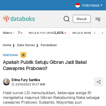
Indonesia
Masuk
Makro
17
2,42%
0,1
KAR USD/IDR
INFLASI YOY (APR)
INFLASI MOM (APR)
Home
Data Stories
Pendidikan
PENDIDIKAN
Apakah Publik Setuju Gibran Jadi Bakal
Cawapres Prabowo?
Erlina Fury Santika
23/10/2023 10:27 WIB
Hasil survei LSI menunjukkan, beberapa warga RI
mengetahui majunya Gibran Rakabuming Raka sebagai
cawapres Prabowo Subianto. Mayoritas pun