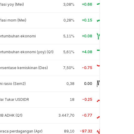
flasi yoy (Mei)
3,08%
+0.66
flasi mom (Mei)
0,28%
+0.15
ertumbuhan ekonomi
5,11%
+0.08
rtumbuhan ekonomi (yoy) (Q1)
5,61%
+4.08
rsentase kemiskinan (Des)
7,50%
-0.75
ni rasio (Sem2)
0,38
0.00
lai Tukar USDIDR
18
-0.25
DB ADHK (Q1)
3.447,70
-0.77
raca perdagangan (Apr)
89,10
-97.32