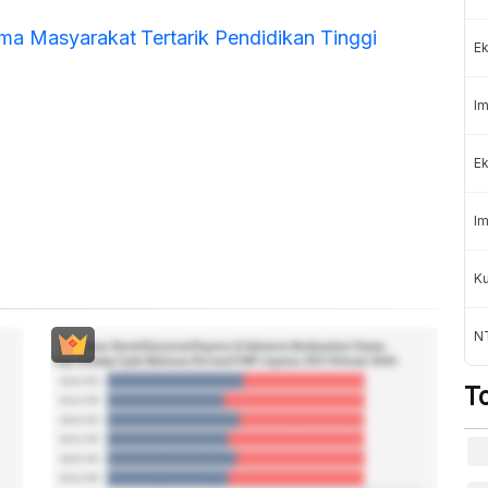
ma Masyarakat Tertarik Pendidikan Tinggi
Ek
Im
Ek
Im
Ku
N
T