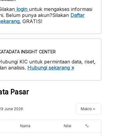
Silakan
login
untuk mengakses informasi
ni
.
Belum punya akun?
Silakan
Daftar
sekarang
,
GRATIS!
KATADATA INSIGHT CENTER
Hubungi KIC untuk permintaan data, riset,
dan analisis.
Hubungi sekarang »
ata Pasar
29 June 2026
Makro
Nama
Nilai
%