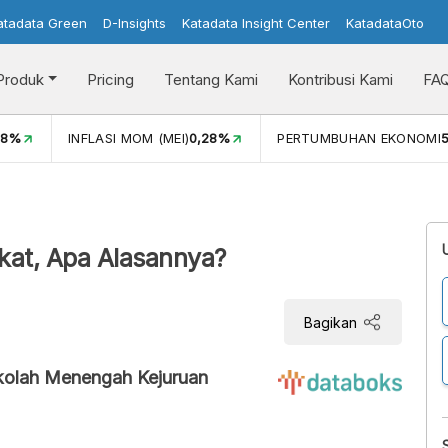
atadata Green
D-Insights
Katadata Insight Center
KatadataOto
Produk
Pricing
Tentang Kami
Kontribusi Kami
FA
08%
INFLASI MOM (MEI)
0,28%
PERTUMBUHAN EKONOMI
5
kat, Apa Alasannya?
Bagikan
ekolah Menengah Kejuruan