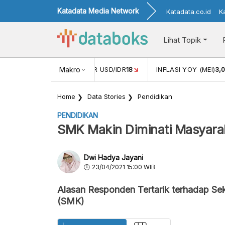
Katadata Media Network
Katadata.co.id
K
Lihat Topik
 (APR)
1,25
NILAI TUKAR USD/IDR
Makro
18
INFLASI YOY (MEI)
3,
Home
Data Stories
Pendidikan
PENDIDIKAN
SMK Makin Diminati Masyara
Dwi Hadya Jayani
23/04/2021 15:00 WIB
Alasan Responden Tertarik terhadap S
(SMK)