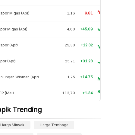
spor Migas (Apr)
1,16
-9.81
por Migas (Apr)
4,60
+45.09
spor (Apr)
25,30
+12.32
por (Apr)
25,21
+31.28
njungan Wisman (Apr)
1,25
+14.75
TP (Mei)
113,79
+1.34
opik Trending
Harga Minyak
Harga Tembaga