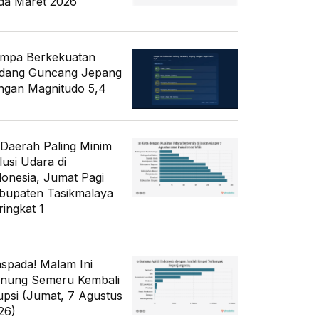
da Maret 2026
mpa Berkekuatan
dang Guncang Jepang
ngan Magnitudo 5,4
 Daerah Paling Minim
lusi Udara di
donesia, Jumat Pagi
bupaten Tasikmalaya
ringkat 1
spada! Malam Ini
nung Semeru Kembali
upsi (Jumat, 7 Agustus
26)