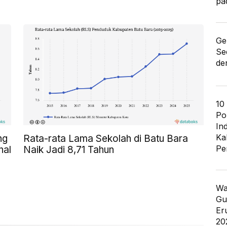
pa
Ge
Se
de
10
Po
In
Ka
ng
Rata-rata Lama Sekolah di Batu Bara
Pe
nal
Naik Jadi 8,71 Tahun
Wa
Gu
Er
20