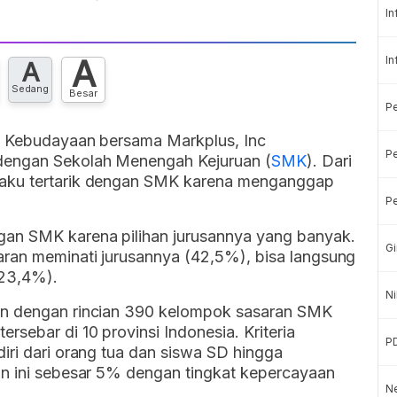
In
A
In
A
Sedang
Besar
P
an Kebudayaan bersama Markplus, Inc
Pe
dengan Sekolah Menengah Kejuruan (
SMK
). Dari
gaku tertarik dengan SMK karena menganggap
Pe
gan SMK karena pilihan jurusannya yang banyak.
Gi
aran meminati jurusannya (42,5%), bisa langsung
(23,4%).
Ni
en dengan rincian 390 kelompok sasaran SMK
sebar di 10 provinsi Indonesia. Kriteria
P
iri dari orang tua dan siswa SD hingga
ian ini sebesar 5% dengan tingkat kepercayaan
Ne