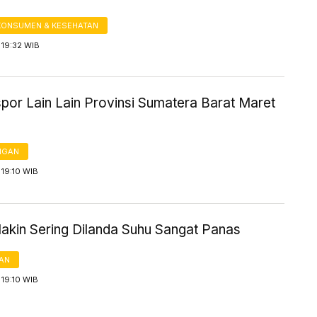
KONSUMEN & KESEHATAN
 19:32 WIB
spor Lain Lain Provinsi Sumatera Barat Maret
NGAN
19:10 WIB
akin Sering Dilanda Suhu Sangat Panas
AN
19:10 WIB