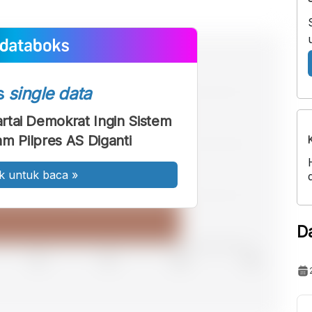
s
single data
tai Demokrat Ingin Sistem
am Pilpres AS Diganti
k untuk baca
»
D