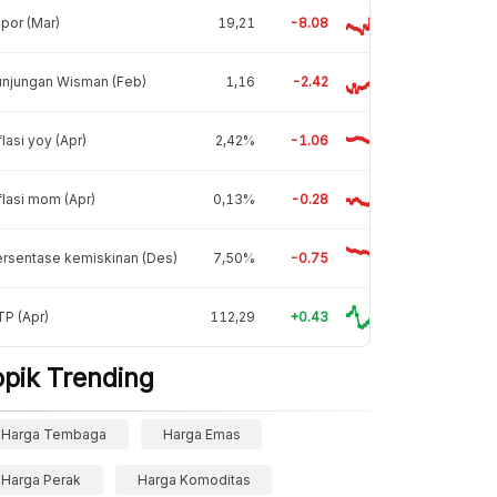
por (Mar)
19,21
-8.08
unjungan Wisman (Feb)
1,16
-2.42
flasi yoy (Apr)
2,42%
-1.06
flasi mom (Apr)
0,13%
-0.28
rsentase kemiskinan (Des)
7,50%
-0.75
P (Apr)
112,29
+0.43
opik Trending
Harga Tembaga
Harga Emas
Harga Perak
Harga Komoditas