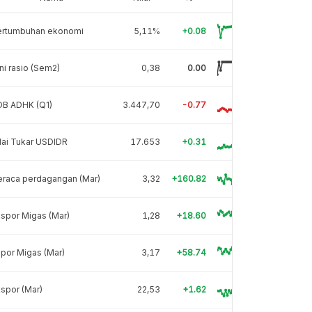
ertumbuhan ekonomi
5,11%
+0.08
ni rasio (Sem2)
0,38
0.00
DB ADHK (Q1)
3.447,70
-0.77
lai Tukar USDIDR
17.653
+0.31
eraca perdagangan (Mar)
3,32
+160.82
spor Migas (Mar)
1,28
+18.60
por Migas (Mar)
3,17
+58.74
spor (Mar)
22,53
+1.62