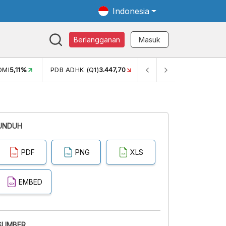
Indonesia
Berlangganan
Masuk
OMI
5,11%
PDB ADHK (Q1)
3.447,70
GINI RASIO (SEM2)
0,38
UNDUH
PDF
PNG
XLS
EMBED
SUMBER