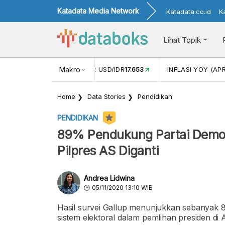
Katadata Media Network
Katadata.co.id
K
Lihat Topik
 (FEB)
1,16
NILAI TUKAR USD/IDR
Makro
17.653
INFLASI YOY (APR
Home
Data Stories
Pendidikan
PENDIDIKAN
89% Pendukung Partai Demokr
Pilpres AS Diganti
Andrea Lidwina
05/11/2020 13:10 WIB
Hasil survei Gallup menunjukkan sebanyak 
sistem elektoral dalam pemlihan presiden di A