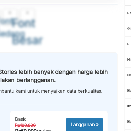
A
A
P
ont
Font
Gi
Sedang
Besar
P
Ni
tories lebih banyak dengan harga lebih
N
lakan berlangganan.
antu kami untuk menyajikan data berkualitas.
Ek
Im
Basic
Ek
Langganan
»
Rp100.000
Rp50.000
/bulan