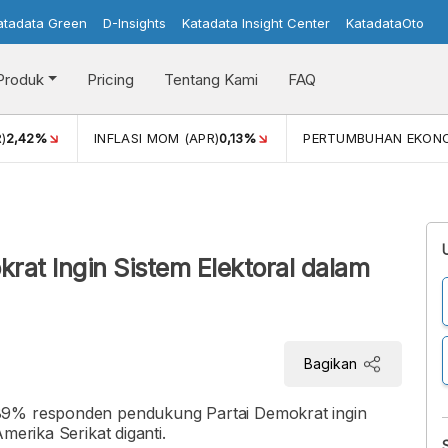
atadata Green
D-Insights
Katadata Insight Center
KatadataOto
Produk
Pricing
Tentang Kami
FAQ
)
2,42%
INFLASI MOM (APR)
0,13%
PERTUMBUHAN EKON
at Ingin Sistem Elektoral dalam
Bagikan
89% responden pendukung Partai Demokrat ingin
merika Serikat diganti.