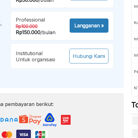
Im
Professional
,
K
Langganan
»
Rp100.000
Rp150.000
/bulan
In
Institutional
Hubungi Kami
In
Untuk organisasi
Pe
NT
T
a pembayaran berikut: