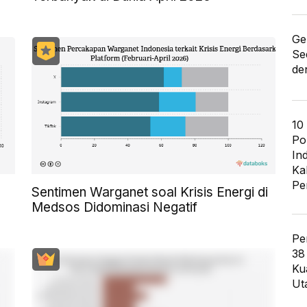
Ge
Se
de
10
Po
In
Ka
Pe
I
Sentimen Warganet soal Krisis Energi di
Medsos Didominasi Negatif
Pe
38
Ku
Ut