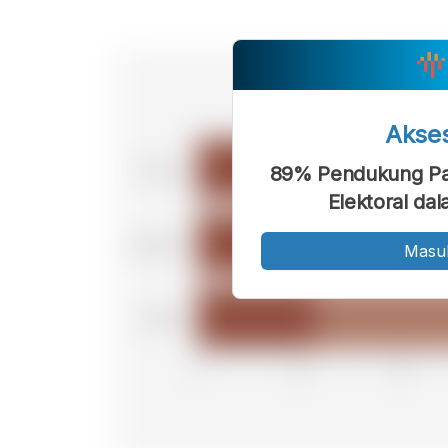
Akse
89% Pendukung Par
Elektoral dal
Masu