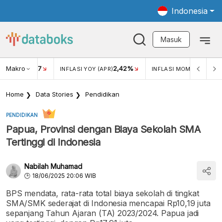
Indonesia
Masuk
Makro
17
2,42%
0,4
KAR USD/IDR
INFLASI YOY (APR)
INFLASI MOM (MAR)
Home
Data Stories
Pendidikan
PENDIDIKAN
Papua, Provinsi dengan Biaya Sekolah SMA
Tertinggi di Indonesia
Nabilah Muhamad
18/06/2025 20:06 WIB
BPS mendata, rata-rata total biaya sekolah di tingkat
SMA/SMK sederajat di Indonesia mencapai Rp10,19 juta
sepanjang Tahun Ajaran (TA) 2023/2024. Papua jadi