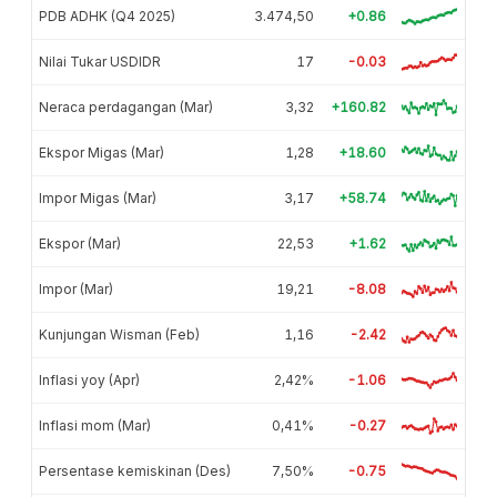
PDB ADHK (Q4 2025)
3.474,50
+0.86
Nilai Tukar USDIDR
17
-0.03
Neraca perdagangan (Mar)
3,32
+160.82
Ekspor Migas (Mar)
1,28
+18.60
Impor Migas (Mar)
3,17
+58.74
Ekspor (Mar)
22,53
+1.62
Impor (Mar)
19,21
-8.08
Kunjungan Wisman (Feb)
1,16
-2.42
Inflasi yoy (Apr)
2,42%
-1.06
Inflasi mom (Mar)
0,41%
-0.27
Persentase kemiskinan (Des)
7,50%
-0.75