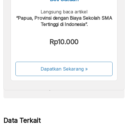
Langsung baca artikel
“Papua, Provinsi dengan Biaya Sekolah SMA
Tertinggi di Indonesia”.
Kami menerima pembayaran berikut:
Rp10.000
Dapatkan Sekarang
»
Beberapa metode pembayaran masih dalam
proses aktivasi.
Data Terkait