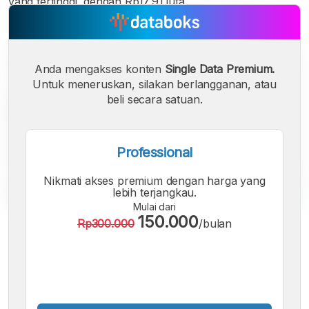
yang tertinggi, dengan Rp17,91 juta.
Anda mengakses konten
Single Data Premium.
Untuk meneruskan, silakan berlangganan, atau
beli secara satuan.
Professional
Nikmati akses premium dengan harga yang
lebih terjangkau.
Mulai dari
150.000
Rp300.000
/bulan
A
A
A
Font
Font
Font
Kecil
Sedang
Besar