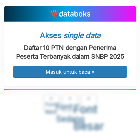
Akses
single data
Daftar 10 PTN dengan Penerima
Peserta Terbanyak dalam SNBP 2025
Masuk untuk baca
»
A
A
A
Font
Font
Font
Kecil
Sedang
Besar