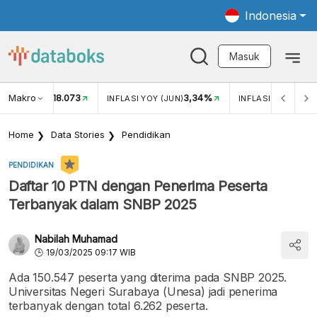
Indonesia
Masuk
Makro
18.073
3,34%
UKAR USD/IDR
INFLASI YOY (JUN)
INFLASI MOM (JUN
Home
Data Stories
Pendidikan
PENDIDIKAN
Daftar 10 PTN dengan Penerima Peserta
Terbanyak dalam SNBP 2025
Nabilah Muhamad
19/03/2025 09:17 WIB
Ada 150.547 peserta yang diterima pada SNBP 2025.
Universitas Negeri Surabaya (Unesa) jadi penerima
terbanyak dengan total 6.262 peserta.