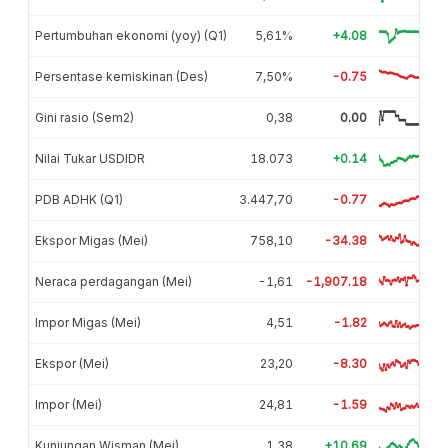
Pertumbuhan ekonomi (yoy) (Q1)
5,61%
+4.08
Persentase kemiskinan (Des)
7,50%
-0.75
Gini rasio (Sem2)
0,38
0.00
Nilai Tukar USDIDR
18.073
+0.14
PDB ADHK (Q1)
3.447,70
-0.77
Ekspor Migas (Mei)
758,10
-34.38
Neraca perdagangan (Mei)
-1,61
-1,907.18
Impor Migas (Mei)
4,51
-1.82
Ekspor (Mei)
23,20
-8.30
Impor (Mei)
24,81
-1.59
Kunjungan Wisman (Mei)
1,38
+10.69