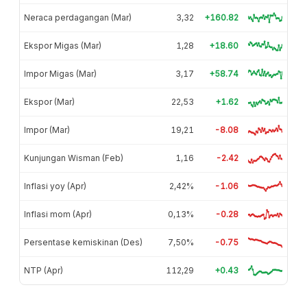
Neraca perdagangan (Mar)
3,32
+160.82
Ekspor Migas (Mar)
1,28
+18.60
Impor Migas (Mar)
3,17
+58.74
Ekspor (Mar)
22,53
+1.62
Impor (Mar)
19,21
-8.08
Kunjungan Wisman (Feb)
1,16
-2.42
Inflasi yoy (Apr)
2,42%
-1.06
Inflasi mom (Apr)
0,13%
-0.28
Persentase kemiskinan (Des)
7,50%
-0.75
NTP (Apr)
112,29
+0.43