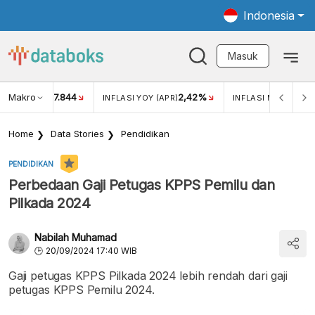
Indonesia
Masuk
Makro
17.844
2,42%
KAR USD/IDR
INFLASI YOY (APR)
INFLASI MOM (APR)
Home
Data Stories
Pendidikan
PENDIDIKAN
Perbedaan Gaji Petugas KPPS Pemilu dan
Pilkada 2024
Nabilah Muhamad
20/09/2024 17:40 WIB
Gaji petugas KPPS Pilkada 2024 lebih rendah dari gaji
petugas KPPS Pemilu 2024.