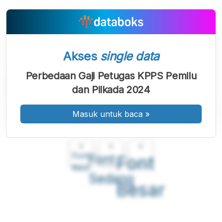
Akses
single data
Perbedaan Gaji Petugas KPPS Pemilu
dan Pilkada 2024
Masuk untuk baca
»
A
A
A
Font
Font
Font
Kecil
Sedang
Besar