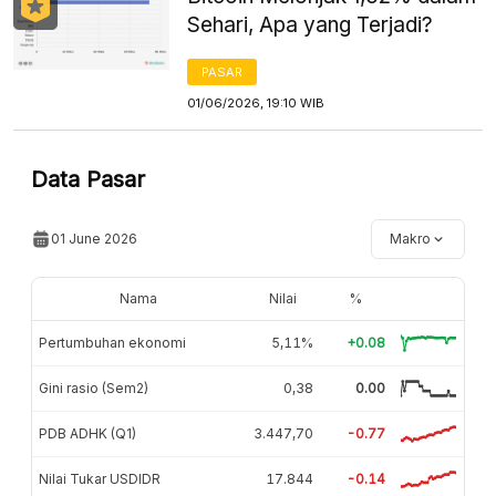
Sehari, Apa yang Terjadi?
PASAR
01/06/2026, 19:10 WIB
Data Pasar
01 June 2026
Makro
Nama
Nilai
%
Pertumbuhan ekonomi
5,11%
+0.08
Gini rasio (Sem2)
0,38
0.00
PDB ADHK (Q1)
3.447,70
-0.77
Nilai Tukar USDIDR
17.844
-0.14