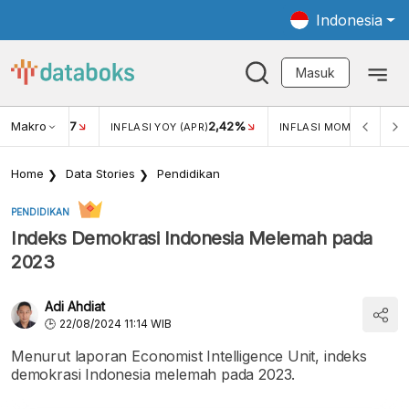
Indonesia
Masuk
Makro
17
2,42%
0,1
KAR USD/IDR
INFLASI YOY (APR)
INFLASI MOM (APR)
Home
Data Stories
Pendidikan
PENDIDIKAN
Indeks Demokrasi Indonesia Melemah pada
2023
Adi Ahdiat
22/08/2024 11:14 WIB
Menurut laporan Economist Intelligence Unit, indeks
demokrasi Indonesia melemah pada 2023.