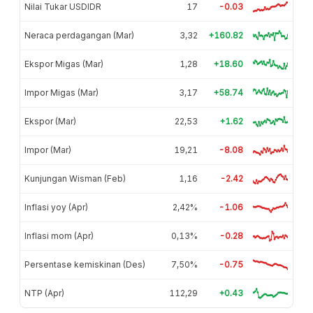
Nilai Tukar USDIDR
17
-0.03
Neraca perdagangan (Mar)
3,32
+160.82
Ekspor Migas (Mar)
1,28
+18.60
Impor Migas (Mar)
3,17
+58.74
Ekspor (Mar)
22,53
+1.62
Impor (Mar)
19,21
-8.08
Kunjungan Wisman (Feb)
1,16
-2.42
Inflasi yoy (Apr)
2,42%
-1.06
Inflasi mom (Apr)
0,13%
-0.28
Persentase kemiskinan (Des)
7,50%
-0.75
NTP (Apr)
112,29
+0.43