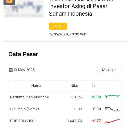
Investor Asing di Pasar
Saham Indonesia
PASAR
19/05/2026, 20:39 WIB
Data Pasar
19 May 2026
Makro
Nama
Nilai
%
Pertumbuhan ekonomi
5,11%
+0.08
Gini rasio (Sem2)
0,38
0.00
PDB ADHK (Q1)
3.447,70
-0.77