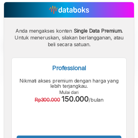
Anda mengakses konten
Single Data Premium.
Untuk meneruskan, silakan berlangganan, atau
beli secara satuan.
Professional
Nikmati akses premium dengan harga yang
lebih terjangkau.
A
A
A
Mulai dari
Font
Font
Font
150.000
Rp300.000
/bulan
Kecil
Sedang
Besar