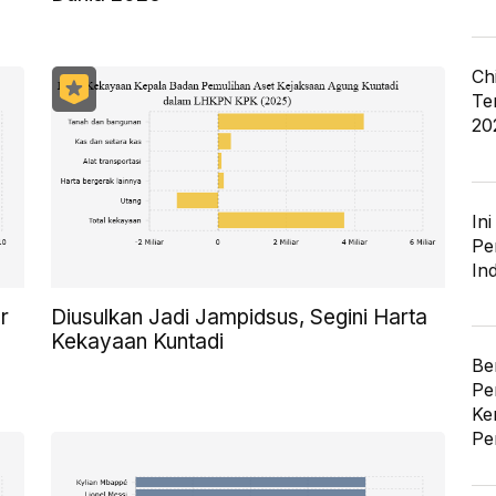
Ch
Te
20
In
Pe
In
r
Diusulkan Jadi Jampidsus, Segini Harta
Kekayaan Kuntadi
Be
Pe
Ke
Pe