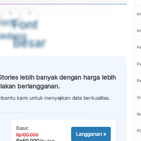
A
A
In
ont
Font
In
Sedang
Besar
P
Pe
tories lebih banyak dengan harga lebih
Pe
lakan berlangganan.
antu kami untuk menyajikan data berkualitas.
Gi
Ni
Basic
P
Langganan
»
Rp100.000
Rp50.000
/bulan