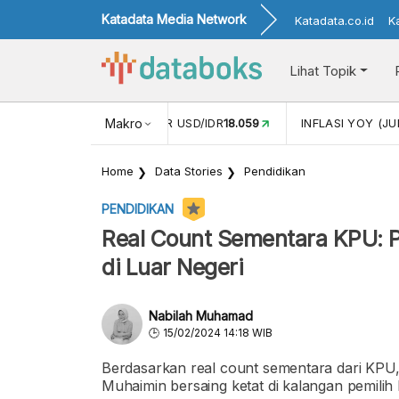
Katadata Media Network
Katadata.co.id
K
Lihat Topik
 (MEI)
1,38
NILAI TUKAR USD/IDR
Makro
18.059
INFLASI YOY (JU
Home
Data Stories
Pendidikan
PENDIDIKAN
Real Count Sementara KPU: P
di Luar Negeri
Nabilah Muhamad
15/02/2024 14:18 WIB
Berdasarkan real count sementara dari KPU
Muhaimin bersaing ketat di kalangan pemilih 