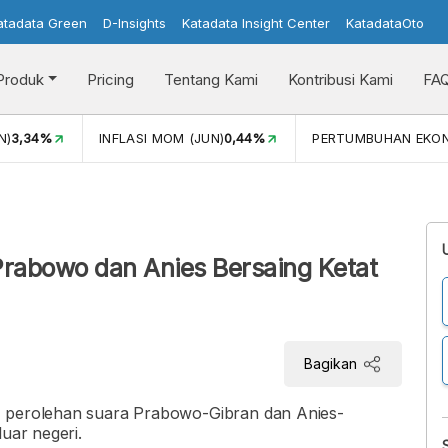
atadata Green
D-Insights
Katadata Insight Center
KatadataOto
Produk
Pricing
Tentang Kami
Kontribusi Kami
FA
N)
3,34%
INFLASI MOM (JUN)
0,44%
PERTUMBUHAN EKO
rabowo dan Anies Bersaing Ketat
Bagikan
, perolehan suara Prabowo-Gibran dan Anies-
luar negeri.