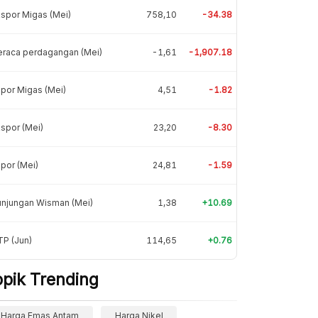
spor Migas (Mei)
758,10
-34.38
eraca perdagangan (Mei)
-1,61
-1,907.18
por Migas (Mei)
4,51
-1.82
spor (Mei)
23,20
-8.30
por (Mei)
24,81
-1.59
unjungan Wisman (Mei)
1,38
+10.69
P (Jun)
114,65
+0.76
opik Trending
Harga Emas Antam
Harga Nikel