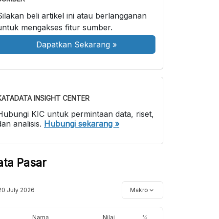
Silakan beli artikel ini atau berlangganan
untuk mengakses fitur sumber.
Dapatkan Sekarang
»
KATADATA INSIGHT CENTER
Hubungi KIC untuk permintaan data, riset,
dan analisis.
Hubungi sekarang »
ata Pasar
20 July 2026
Makro
Nama
Nilai
%