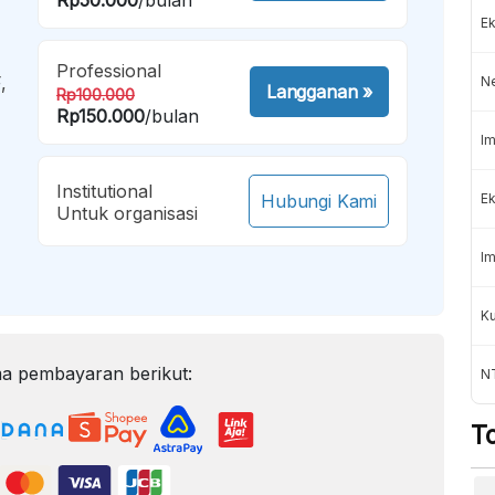
Ek
Professional
,
N
Langganan
»
Rp100.000
Rp150.000
/bulan
Im
Institutional
Hubungi Kami
Ek
Untuk organisasi
Im
K
a pembayaran berikut:
NT
T