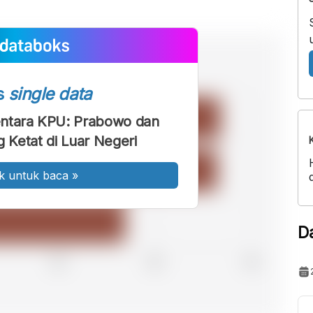
s
single data
ntara KPU: Prabowo dan
g Ketat di Luar Negeri
k untuk baca
»
D