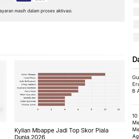
aran masih dalam proses aktivasi.
D
Gu
Er
8 
10
Me
Me
Kylian Mbappe Jadi Top Skor Piala
Ag
Dunia 2026