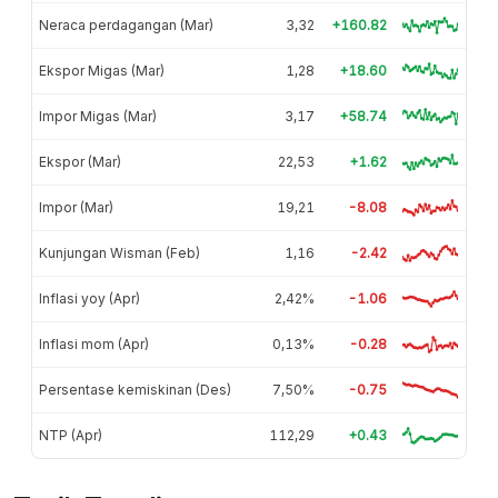
Neraca perdagangan (Mar)
3,32
+160.82
Ekspor Migas (Mar)
1,28
+18.60
Impor Migas (Mar)
3,17
+58.74
Ekspor (Mar)
22,53
+1.62
Impor (Mar)
19,21
-8.08
Kunjungan Wisman (Feb)
1,16
-2.42
Inflasi yoy (Apr)
2,42%
-1.06
Inflasi mom (Apr)
0,13%
-0.28
Persentase kemiskinan (Des)
7,50%
-0.75
NTP (Apr)
112,29
+0.43