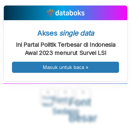
Akses
single data
Ini Partai Politik Terbesar di Indonesia
Awal 2023 menurut Survei LSI
Masuk untuk baca
»
A
A
A
Font
Font
Font
Kecil
Sedang
Besar