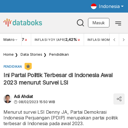
Indonesia
Masuk
Makro
17
2,42%
0,1
KAR USD/IDR
INFLASI YOY (APR)
INFLASI MOM (APR)
Home
Data Stories
Pendidikan
PENDIDIKAN
Ini Partai Politik Terbesar di Indonesia Awal
2023 menurut Survei LSI
Adi Ahdiat
08/02/2023 15:50 WIB
Menurut survei LSI Denny JA, Partai Demokrasi
Indonesia Perjuangan (PDIP) merupakan partai politik
terbesar di Indonesia pada awal 2023.