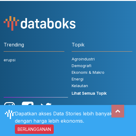
Trending
Topik
Agroindustri
erupsi
Demografi
Ekonomi & Makro
Energi
Kelautan
Lihat Semua Topik
Dapatkan akses Data Stories lebih banyak
dengan harga lebih ekonomis.
BERLANGGANAN
Aturan Pengguna
FAQ
Hubungi Kami
Kebijakan Privasi
Disclaimer