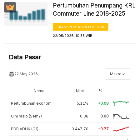
Pertumbuhan Penumpang KRL
Commuter Line 2018-2025
TRANSPORTASI & LOGISTIK
22/05/2026, 10:55 WIB
Data Pasar
22 May 2026
Makro
Nama
Nilai
%
Pertumbuhan ekonomi
5,11%
+0.08
Gini rasio (Sem2)
0,38
0.00
PDB ADHK (Q1)
3.447,70
-0.77