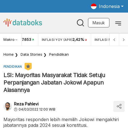
Indonesia
Masuk
Makro
17.653
2,42%
KAR USD/IDR
INFLASI YOY (APR)
INFLASI MOM (APR)
Home
Data Stories
Pendidikan
PENDIDIKAN
LSI: Mayoritas Masyarakat Tidak Setuju
Perpanjangan Jabatan Jokowi Apapun
Alasannya
Reza Pahlevi
04/03/2022 12:00 WIB
Mayoritas responden lebih memilih Jokowi mengakhiri
jabatannya pada 2024 sesuai konstitusi.