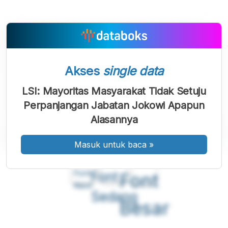
Akses
single data
LSI: Mayoritas Masyarakat Tidak Setuju
Perpanjangan Jabatan Jokowi Apapun
Alasannya
Masuk untuk baca
»
A
A
A
Font
Font
Font
Kecil
Sedang
Besar