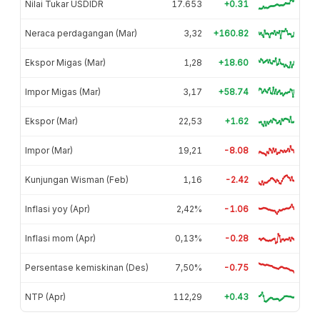
Nilai Tukar USDIDR
17.653
+0.31
Neraca perdagangan (Mar)
3,32
+160.82
Ekspor Migas (Mar)
1,28
+18.60
Impor Migas (Mar)
3,17
+58.74
Ekspor (Mar)
22,53
+1.62
Impor (Mar)
19,21
-8.08
Kunjungan Wisman (Feb)
1,16
-2.42
Inflasi yoy (Apr)
2,42%
-1.06
Inflasi mom (Apr)
0,13%
-0.28
Persentase kemiskinan (Des)
7,50%
-0.75
NTP (Apr)
112,29
+0.43