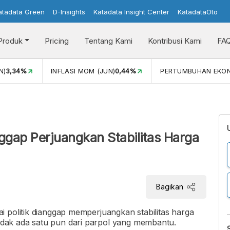
atadata Green
D-Insights
Katadata Insight Center
KatadataOto
Produk
Pricing
Tentang Kami
Kontribusi Kami
FA
N)
3,34%
INFLASI MOM (JUN)
0,44%
PERTUMBUHAN EKO
nggap Perjuangkan Stabilitas Harga
Bagikan
 politik dianggap memperjuangkan stabilitas harga
dak ada satu pun dari parpol yang membantu.