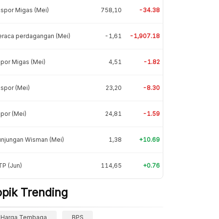
spor Migas (Mei)
758,10
-34.38
eraca perdagangan (Mei)
-1,61
-1,907.18
por Migas (Mei)
4,51
-1.82
spor (Mei)
23,20
-8.30
por (Mei)
24,81
-1.59
unjungan Wisman (Mei)
1,38
+10.69
P (Jun)
114,65
+0.76
opik Trending
Harga Tembaga
BPS