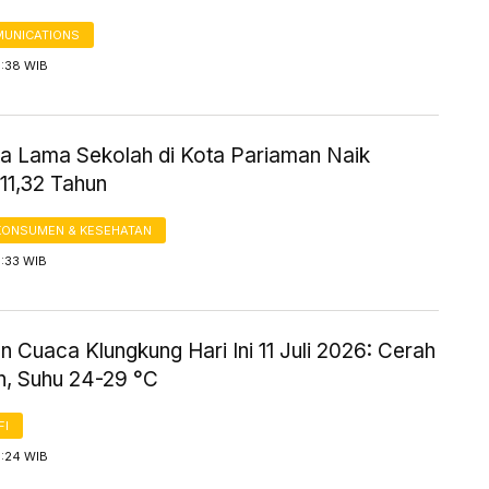
UNICATIONS
8:38 WIB
ta Lama Sekolah di Kota Pariaman Naik
11,32 Tahun
KONSUMEN & KESEHATAN
8:33 WIB
n Cuaca Klungkung Hari Ini 11 Juli 2026: Cerah
, Suhu 24-29 °C
FI
8:24 WIB