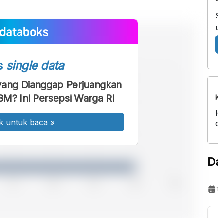
s
single data
a yang Dianggap Perjuangkan
BBM? Ini Persepsi Warga RI
k untuk baca
»
D