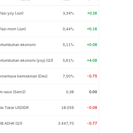
flasi yoy (Jun)
3,34%
+0.26
flasi mom (Jun)
0,44%
+0.16
ertumbuhan ekonomi
5,11%
+0.08
rtumbuhan ekonomi (yoy) (Q1)
5,61%
+4.08
rsentase kemiskinan (Des)
7,50%
-0.75
ni rasio (Sem2)
0,38
0.00
lai Tukar USDIDR
18.059
-0.09
DB ADHK (Q1)
3.447,70
-0.77