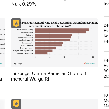
Naik 0,29%
In
Be
Pe
Ke
Pe
Pe
Re
89
Ini Fungsi Utama Pameran Otomotif
20
a
menurut Warga RI
10
Me
Me