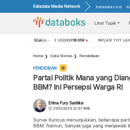
Katadata Media Network
Katadata.co.id
K
Lihat Topik
 (MEI)
1,38
NILAI TUKAR USD/IDR
Makro
18.059
INFLASI YOY (JU
Home
Data Stories
Pendidikan
PENDIDIKAN
Partai Politik Mana yang Dia
BBM? Ini Persepsi Warga RI
Erlina Fury Santika
21/02/2023 22:37 WIB
Survei Kurious menunjukkan, beberapa partai
BBM. Namun, banyak juga yang menjawab ti