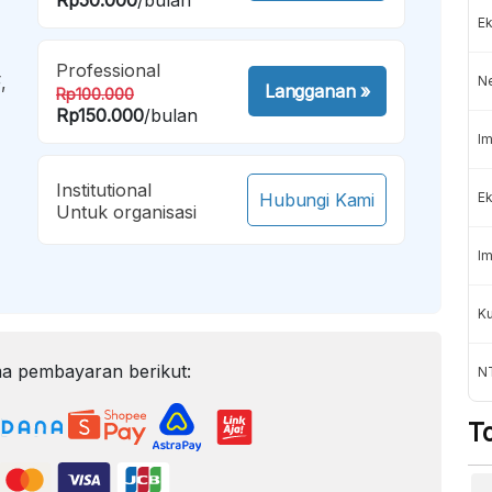
Ek
Professional
,
N
Langganan
»
Rp100.000
Rp150.000
/bulan
Im
Institutional
Hubungi Kami
Ek
Untuk organisasi
Im
K
a pembayaran berikut:
NT
T