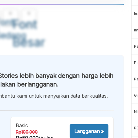
A
A
In
ont
Font
In
Sedang
Besar
P
Pe
tories lebih banyak dengan harga lebih
Pe
lakan berlangganan.
antu kami untuk menyajikan data berkualitas.
Gi
Ni
Basic
P
Langganan
»
Rp100.000
Rp50.000
/bulan