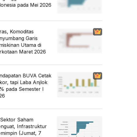
donesia pada Mei 2026
ras, Komoditas
nyumbang Garis
miskinan Utama di
rkotaan Maret 2026
ndapatan BUVA Cetak
kor, tapi Laba Anjlok
% pada Semester I
26
 Sektor Saham
nguat, Infrastruktur
mimpin (Jumat, 7