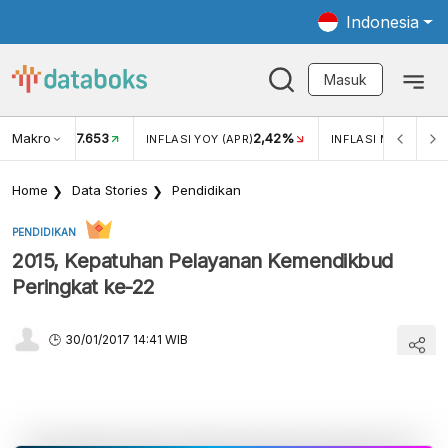
Indonesia
Masuk
Makro
17.653
2,42%
KAR USD/IDR
INFLASI YOY (APR)
INFLASI MOM (APR)
Home
Data Stories
Pendidikan
PENDIDIKAN
2015, Kepatuhan Pelayanan Kemendikbud
Peringkat ke-22
30/01/2017 14:41 WIB