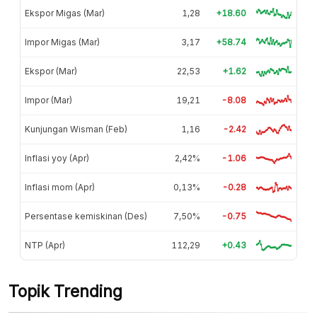
Ekspor Migas (Mar)
1,28
+18.60
Impor Migas (Mar)
3,17
+58.74
Ekspor (Mar)
22,53
+1.62
Impor (Mar)
19,21
-8.08
Kunjungan Wisman (Feb)
1,16
-2.42
Inflasi yoy (Apr)
2,42%
-1.06
Inflasi mom (Apr)
0,13%
-0.28
Persentase kemiskinan (Des)
7,50%
-0.75
NTP (Apr)
112,29
+0.43
Topik Trending