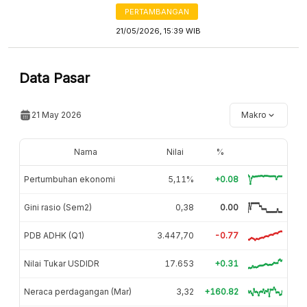
PERTAMBANGAN
21/05/2026, 15:39 WIB
Data Pasar
21 May 2026
Makro
Nama
Nilai
%
Pertumbuhan ekonomi
5,11%
+0.08
Gini rasio (Sem2)
0,38
0.00
PDB ADHK (Q1)
3.447,70
-0.77
Nilai Tukar USDIDR
17.653
+0.31
Neraca perdagangan (Mar)
3,32
+160.82