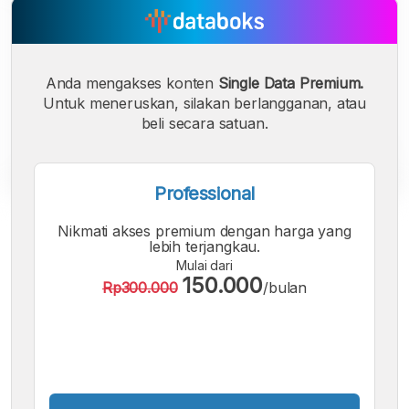
Anda mengakses konten
Single Data Premium.
Untuk meneruskan, silakan berlangganan, atau
beli secara satuan.
Professional
A
A
A
Nikmati akses premium dengan harga yang
Font
Font
Font
lebih terjangkau.
Kecil
Mulai dari
Sedang
150.000
Rp300.000
/bulan
Besar