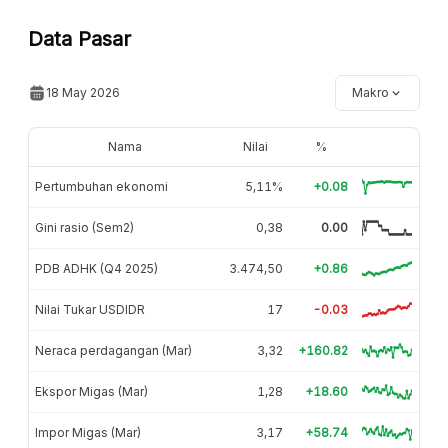
Data Pasar
18 May 2026
Makro
Nama
Nilai
%
Pertumbuhan ekonomi
5,11%
+0.08
Gini rasio (Sem2)
0,38
0.00
PDB ADHK (Q4 2025)
3.474,50
+0.86
Nilai Tukar USDIDR
17
-0.03
Neraca perdagangan (Mar)
3,32
+160.82
Ekspor Migas (Mar)
1,28
+18.60
Impor Migas (Mar)
3,17
+58.74