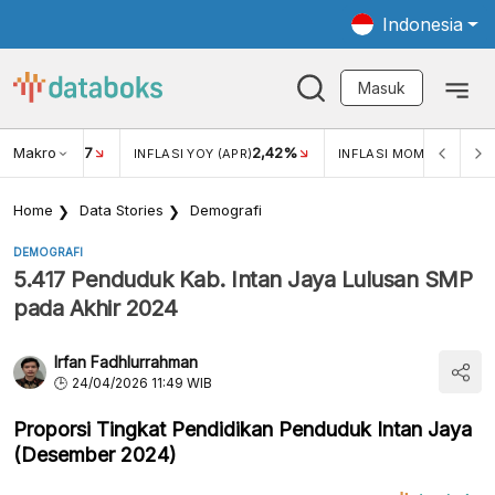
Indonesia
Masuk
Makro
17
2,42%
0,4
KAR USD/IDR
INFLASI YOY (APR)
INFLASI MOM (MAR)
Home
Data Stories
Demografi
DEMOGRAFI
5.417 Penduduk Kab. Intan Jaya Lulusan SMP
pada Akhir 2024
Irfan Fadhlurrahman
24/04/2026 11:49 WIB
Proporsi Tingkat Pendidikan Penduduk Intan Jaya
(Desember 2024)