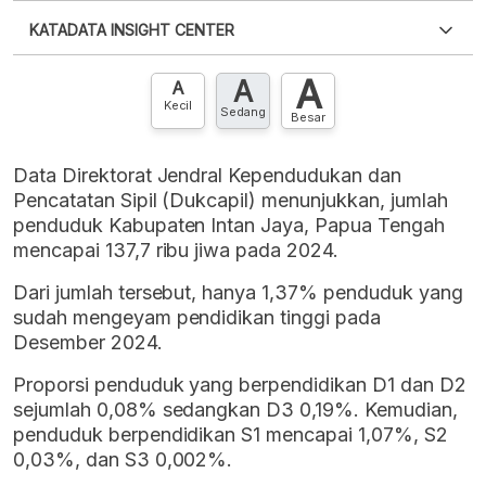
Silakan
login
untuk mengakses informasi ini
.
Belum
KATADATA INSIGHT CENTER
punya akun?
Silakan
Daftar sekarang
,
GRATIS!
XLS
EMBED
A
A
Hubungi sekarang »
A
Kecil
Sedang
Besar
Data Direktorat Jendral Kependudukan dan
Pencatatan Sipil (Dukcapil) menunjukkan, jumlah
penduduk Kabupaten Intan Jaya, Papua Tengah
mencapai 137,7 ribu jiwa pada 2024.
Dari jumlah tersebut, hanya 1,37% penduduk yang
sudah mengeyam pendidikan tinggi pada
Desember 2024.
Proporsi penduduk yang berpendidikan D1 dan D2
sejumlah 0,08% sedangkan D3 0,19%. Kemudian,
penduduk berpendidikan S1 mencapai 1,07%, S2
0,03%, dan S3 0,002%.