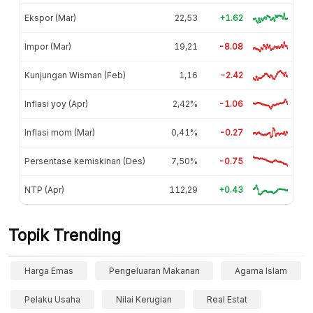
Ekspor (Mar)
22,53
+1.62
Impor (Mar)
19,21
-8.08
Kunjungan Wisman (Feb)
1,16
-2.42
Inflasi yoy (Apr)
2,42%
-1.06
Inflasi mom (Mar)
0,41%
-0.27
Persentase kemiskinan (Des)
7,50%
-0.75
NTP (Apr)
112,29
+0.43
Topik Trending
Harga Emas
Pengeluaran Makanan
Agama Islam
Pelaku Usaha
Nilai Kerugian
Real Estat