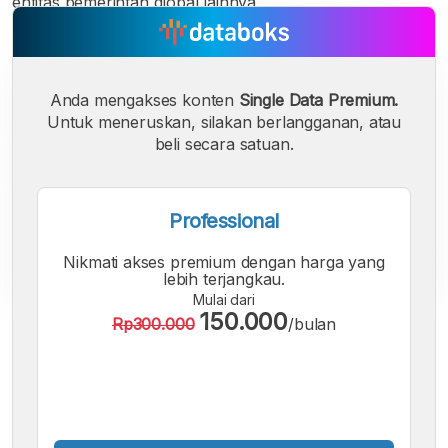
entitas pemerintah global lainnya.
Anda mengakses konten
Single Data Premium.
Untuk meneruskan, silakan berlangganan, atau
beli secara satuan.
Professional
Nikmati akses premium dengan harga yang
lebih terjangkau.
Mulai dari
150.000
Rp300.000
/bulan
A
A
A
Font
Font
Font
Kecil
Sedang
Besar