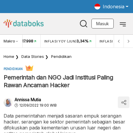
Indonesia
Masuk
Makro
17.998
3,34%
UKAR USD/IDR
INFLASI YOY (JUN)
INFLASI MOM (JUN
Home
Data Stories
Pendidikan
PENDIDIKAN
Pemerintah dan NGO Jadi Institusi Paling
Rawan Ancaman Hacker
Annissa Mutia
12/09/2022 19:00 WIB
Data pemerintahan menjadi sasaran empuk serangan
hacker. serangan ke sektor pemerintah sebagian besar
difokuskan pada kementerian urusan luar negeri dan