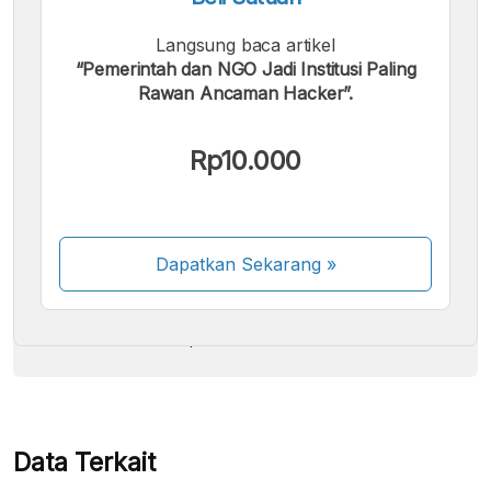
Langsung baca artikel
“Pemerintah dan NGO Jadi Institusi Paling
Rawan Ancaman Hacker”.
Kami menerima pembayaran berikut:
Rp10.000
Dapatkan Sekarang
»
Beberapa metode pembayaran masih dalam
proses aktivasi.
Data Terkait