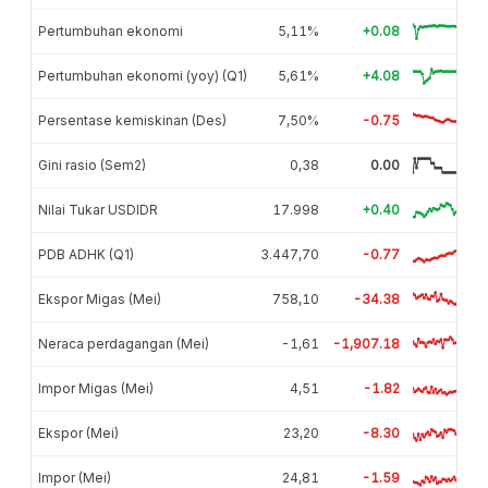
Pertumbuhan ekonomi
5,11%
+0.08
Pertumbuhan ekonomi (yoy) (Q1)
5,61%
+4.08
Persentase kemiskinan (Des)
7,50%
-0.75
Gini rasio (Sem2)
0,38
0.00
Nilai Tukar USDIDR
17.998
+0.40
PDB ADHK (Q1)
3.447,70
-0.77
Ekspor Migas (Mei)
758,10
-34.38
Neraca perdagangan (Mei)
-1,61
-1,907.18
Impor Migas (Mei)
4,51
-1.82
Ekspor (Mei)
23,20
-8.30
Impor (Mei)
24,81
-1.59