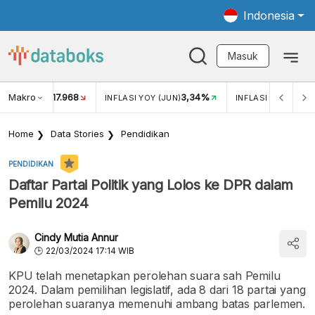
Indonesia
Masuk
Makro
17.968
3,34%
UKAR USD/IDR
INFLASI YOY (JUN)
INFLASI MOM (JUN
Home
Data Stories
Pendidikan
PENDIDIKAN
Daftar Partai Politik yang Lolos ke DPR dalam
Pemilu 2024
Cindy Mutia Annur
22/03/2024 17:14 WIB
KPU telah menetapkan perolehan suara sah Pemilu
2024. Dalam pemilihan legislatif, ada 8 dari 18 partai yang
perolehan suaranya memenuhi ambang batas parlemen.