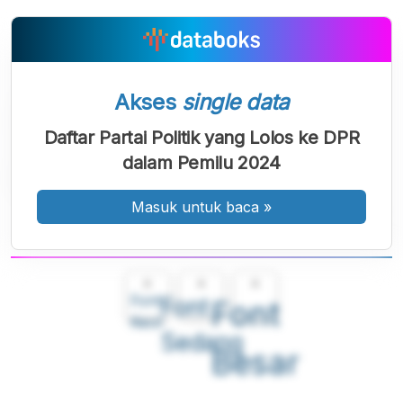
Akses
single data
Daftar Partai Politik yang Lolos ke DPR
dalam Pemilu 2024
Masuk untuk baca
»
A
A
A
Font
Font
Font
Kecil
Sedang
Besar