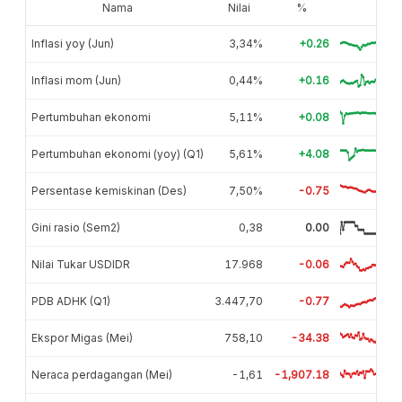
Nama
Nilai
%
Inflasi yoy (Jun)
3,34%
+0.26
Inflasi mom (Jun)
0,44%
+0.16
Pertumbuhan ekonomi
5,11%
+0.08
Pertumbuhan ekonomi (yoy) (Q1)
5,61%
+4.08
Persentase kemiskinan (Des)
7,50%
-0.75
Gini rasio (Sem2)
0,38
0.00
Nilai Tukar USDIDR
17.968
-0.06
PDB ADHK (Q1)
3.447,70
-0.77
Ekspor Migas (Mei)
758,10
-34.38
Neraca perdagangan (Mei)
-1,61
-1,907.18