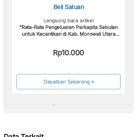
Beli Satuan
Langsung baca artikel
“Rata-Rata Pengeluaran Perkapita Sebulan
untuk Kecantikan di Kab. Morowali Utara
2018 - 2024”.
Kami menerima pembayaran berikut:
Rp10.000
Dapatkan Sekarang
»
Beberapa metode pembayaran masih dalam
proses aktivasi.