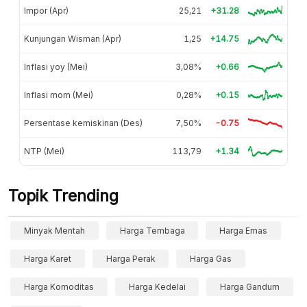
Impor (Apr)
25,21
+31.28
Kunjungan Wisman (Apr)
1,25
+14.75
Inflasi yoy (Mei)
3,08%
+0.66
Inflasi mom (Mei)
0,28%
+0.15
Persentase kemiskinan (Des)
7,50%
-0.75
NTP (Mei)
113,79
+1.34
Topik Trending
Minyak Mentah
Harga Tembaga
Harga Emas
Harga Karet
Harga Perak
Harga Gas
Harga Komoditas
Harga Kedelai
Harga Gandum