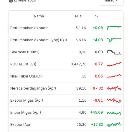
12 June 2026
Makro
Nama
Nilai
%
Pertumbuhan ekonomi
5,11%
+0.08
Pertumbuhan ekonomi (yoy) (Q1)
5,61%
+4.08
Gini rasio (Sem2)
0,38
0.00
PDB ADHK (Q1)
3.447,70
-0.77
Nilai Tukar USDIDR
18
-0.05
Neraca perdagangan (Apr)
89,10
-97.32
Ekspor Migas (Apr)
1,16
-9.81
Impor Migas (Apr)
4,60
+45.09
Ekspor (Apr)
25,30
+12.32