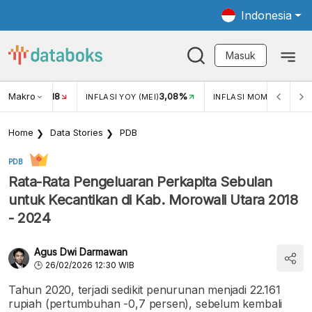
Indonesia
Masuk
Makro
18
3,08%
0,2
UKAR USD/IDR
INFLASI YOY (MEI)
INFLASI MOM (MEI)
Home
Data Stories
PDB
PDB
Rata-Rata Pengeluaran Perkapita Sebulan
untuk Kecantikan di Kab. Morowali Utara 2018
- 2024
Agus Dwi Darmawan
26/02/2026 12:30 WIB
Tahun 2020, terjadi sedikit penurunan menjadi 22.161
rupiah (pertumbuhan -0,7 persen), sebelum kembali