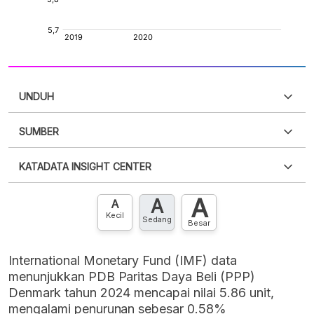
UNDUH
SUMBER
PDF
PNG
Silakan
login
untuk mengakses informasi ini
.
Belum
KATADATA INSIGHT CENTER
punya akun?
Silakan
Daftar sekarang
,
GRATIS!
XLS
EMBED
A
A
Hubungi sekarang »
A
Kecil
Sedang
Besar
International Monetary Fund (IMF) data
menunjukkan PDB Paritas Daya Beli (PPP)
Denmark tahun 2024 mencapai nilai 5.86 unit,
mengalami penurunan sebesar 0.58%