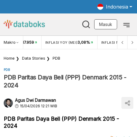
Indonesia
Masuk
Makro
17.959
3,08%
UKAR USD/IDR
INFLASI YOY (MEI)
INFLASI MOM (MEI)
Home
Data Stories
PDB
PDB
PDB Paritas Daya Beli (PPP) Denmark 2015 -
2024
Agus Dwi Darmawan
15/04/2026 12:21 WIB
PDB Paritas Daya Beli (PPP) Denmark 2015 -
2024