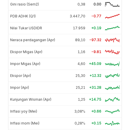
Gini rasio (Sem2)
0,38
0.00
PDB ADHK (Q1)
3.447,70
-0.77
Nilai Tukar USDIDR
17.959
+0.19
Neraca perdagangan (Apr)
89,10
-97.32
Ekspor Migas (Apr)
1,16
-9.81
Impor Migas (Apr)
4,60
+45.09
Ekspor (Apr)
25,30
+12.32
Impor (Apr)
25,21
+31.28
Kunjungan Wisman (Apr)
1,25
+14.75
Inflasi yoy (Mei)
3,08%
+0.66
Inflasi mom (Mei)
0,28%
+0.15