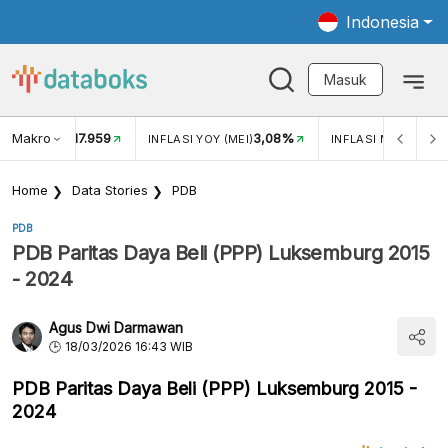
Indonesia
Masuk
Makro
17.959
3,08%
UKAR USD/IDR
INFLASI YOY (MEI)
INFLASI MOM (MEI)
Home
Data Stories
PDB
PDB
PDB Paritas Daya Beli (PPP) Luksemburg 2015
- 2024
Agus Dwi Darmawan
18/03/2026 16:43 WIB
PDB Paritas Daya Beli (PPP) Luksemburg 2015 -
2024