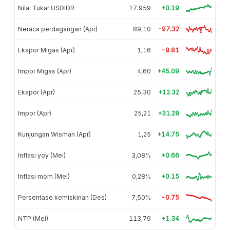
Nilai Tukar USDIDR
17.959
+0.19
Neraca perdagangan (Apr)
89,10
-97.32
Ekspor Migas (Apr)
1,16
-9.81
Impor Migas (Apr)
4,60
+45.09
Ekspor (Apr)
25,30
+12.32
Impor (Apr)
25,21
+31.28
Kunjungan Wisman (Apr)
1,25
+14.75
Inflasi yoy (Mei)
3,08%
+0.66
Inflasi mom (Mei)
0,28%
+0.15
Persentase kemiskinan (Des)
7,50%
-0.75
NTP (Mei)
113,79
+1.34