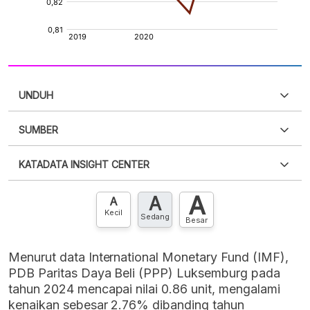
UNDUH
SUMBER
PDF
PNG
Silakan
login
untuk mengakses informasi ini
.
Belum
KATADATA INSIGHT CENTER
punya akun?
Silakan
Daftar sekarang
,
GRATIS!
XLS
EMBED
A
A
Hubungi sekarang »
A
Kecil
Sedang
Besar
Menurut data International Monetary Fund (IMF),
PDB Paritas Daya Beli (PPP) Luksemburg pada
tahun 2024 mencapai nilai 0.86 unit, mengalami
kenaikan sebesar 2.76% dibanding tahun