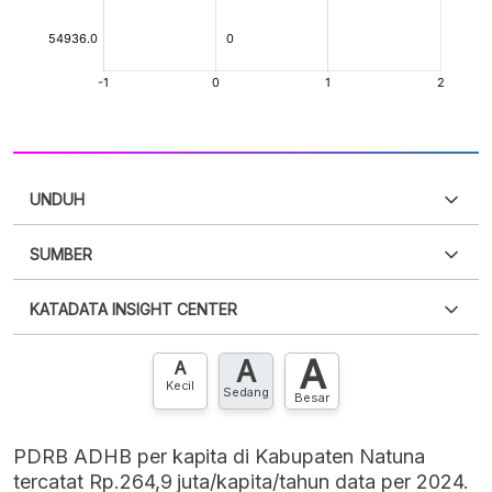
UNDUH
SUMBER
PDF
PNG
Silakan
login
untuk mengakses informasi ini
.
Belum
KATADATA INSIGHT CENTER
punya akun?
Silakan
Daftar sekarang
,
GRATIS!
XLS
EMBED
A
A
Hubungi sekarang »
A
Kecil
Sedang
Besar
PDRB ADHB per kapita di Kabupaten Natuna
tercatat Rp.264,9 juta/kapita/tahun data per 2024.