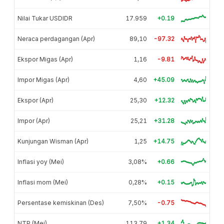
Nilai Tukar USDIDR
17.959
+0.19
Neraca perdagangan (Apr)
89,10
-97.32
Ekspor Migas (Apr)
1,16
-9.81
Impor Migas (Apr)
4,60
+45.09
Ekspor (Apr)
25,30
+12.32
Impor (Apr)
25,21
+31.28
Kunjungan Wisman (Apr)
1,25
+14.75
Inflasi yoy (Mei)
3,08%
+0.66
Inflasi mom (Mei)
0,28%
+0.15
Persentase kemiskinan (Des)
7,50%
-0.75
NTP (Mei)
113,79
+1.34