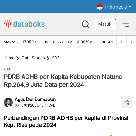
Indonesia
Masuk
Makro
17.959
3,08%
UKAR USD/IDR
INFLASI YOY (MEI)
INFLASI MOM (MEI)
Home
Data Stories
PDB
PDB
PDRB ADHB per Kapita Kabupaten Natuna
Rp.264,9 Juta Data per 2024
Agus Dwi Darmawan
16/01/2026 15:11 WIB
Perbandingan PDRB ADHB per Kapita di Provinsi
Kep. Riau pada 2024