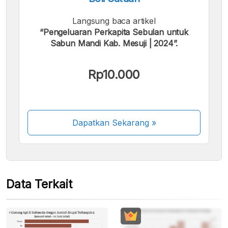
Langsung baca artikel
“Pengeluaran Perkapita Sebulan untuk
Kami menerima pembayaran berikut:
Sabun Mandi Kab. Mesuji | 2024”.
Rp10.000
Beberapa metode pembayaran masih dalam
Dapatkan Sekarang
»
proses aktivasi.
Data Terkait