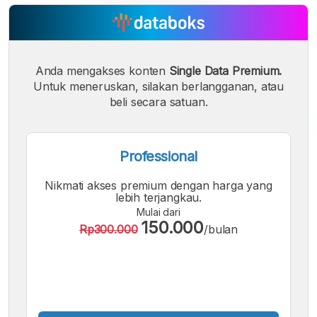
Anda mengakses konten
Single Data Premium.
Untuk meneruskan, silakan berlangganan, atau
beli secara satuan.
A
A
A
Professional
Font
Font
Font
Kecil
Nikmati akses premium dengan harga yang
Sedang
lebih terjangkau.
Besar
Mulai dari
150.000
Rp300.000
/bulan