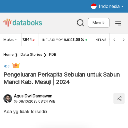
Indonesia
Masuk
Makro
17.944
3,08%
UKAR USD/IDR
INFLASI YOY (MEI)
INFLASI MOM (MEI)
Home
Data Stories
PDB
PDB
Pengeluaran Perkapita Sebulan untuk Sabun
Mandi Kab. Mesuji | 2024
Agus Dwi Darmawan
08/10/2025 08:24 WIB
Ada yg tidak tersedia