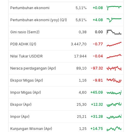
Pertumbuhan ekonomi
5,11%
+0.08
Pertumbuhan ekonomi (yoy) (Q1)
5,61%
+4.08
Gini rasio (Sem2)
0,38
0.00
PDB ADHK (Q1)
3.447,70
-0.77
Nilai Tukar USDIDR
17.944
-0.04
Neraca perdagangan (Apr)
89,10
-97.32
Ekspor Migas (Apr)
1,16
-9.81
Impor Migas (Apr)
4,60
+45.09
Ekspor (Apr)
25,30
+12.32
Impor (Apr)
25,21
+31.28
Kunjungan Wisman (Apr)
1,25
+14.75