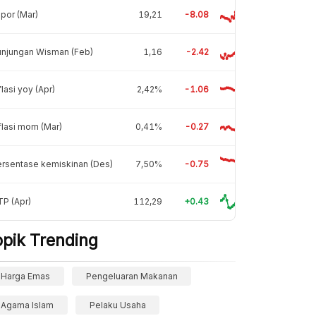
por (Mar)
19,21
-8.08
unjungan Wisman (Feb)
1,16
-2.42
flasi yoy (Apr)
2,42%
-1.06
flasi mom (Mar)
0,41%
-0.27
rsentase kemiskinan (Des)
7,50%
-0.75
P (Apr)
112,29
+0.43
opik Trending
Harga Emas
Pengeluaran Makanan
Agama Islam
Pelaku Usaha