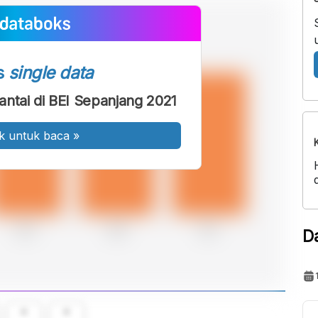
s
single data
ntai di BEI Sepanjang 2021
k untuk baca
»
D
A
A