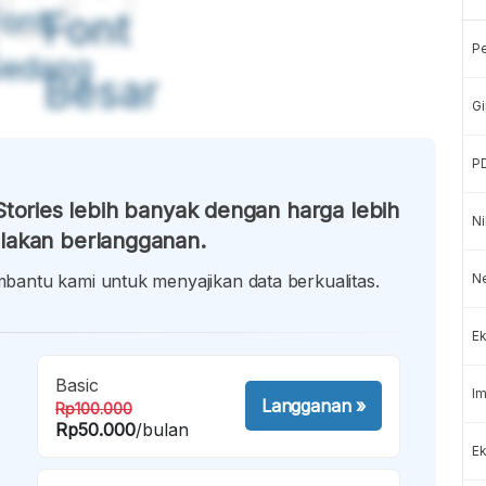
ont
Font
P
Sedang
Besar
Gi
P
tories lebih banyak dengan harga lebih
Ni
lakan berlangganan.
antu kami untuk menyajikan data berkualitas.
N
Ek
Basic
Im
Langganan
»
Rp100.000
Rp50.000
/bulan
Ek