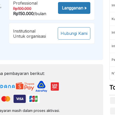
Professional
,
Im
Langganan
»
Rp100.000
Rp150.000
/bulan
K
Institutional
In
Hubungi Kami
Untuk organisasi
In
Pe
a pembayaran berikut:
NT
T
aran masih dalam proses aktivasi.