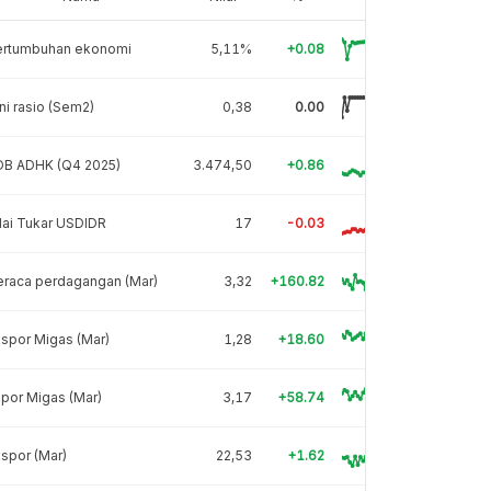
ertumbuhan ekonomi
5,11%
+0.08
ni rasio (Sem2)
0,38
0.00
DB ADHK (Q4 2025)
3.474,50
+0.86
lai Tukar USDIDR
17
-0.03
eraca perdagangan (Mar)
3,32
+160.82
spor Migas (Mar)
1,28
+18.60
por Migas (Mar)
3,17
+58.74
spor (Mar)
22,53
+1.62