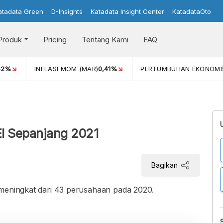
atadata Green
D-Insights
Katadata Insight Center
KatadataOto
Produk
Pricing
Tentang Kami
FAQ
42%
INFLASI MOM (MAR)
0,41%
PERTUMBUHAN EKONOMI
EI Sepanjang 2021
Bagikan
 meningkat dari 43 perusahaan pada 2020.