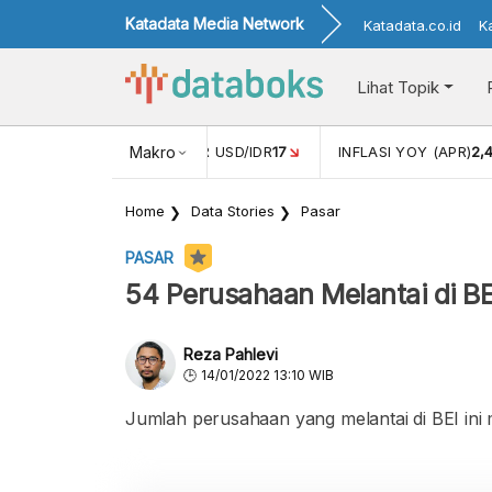
Katadata Media Network
Katadata.co.id
K
Lihat Topik
 (FEB)
1,16
NILAI TUKAR USD/IDR
Makro
17
INFLASI YOY (APR)
2,
Home
Data Stories
Pasar
PASAR
54 Perusahaan Melantai di B
Reza Pahlevi
14/01/2022 13:10 WIB
Jumlah perusahaan yang melantai di BEI ini