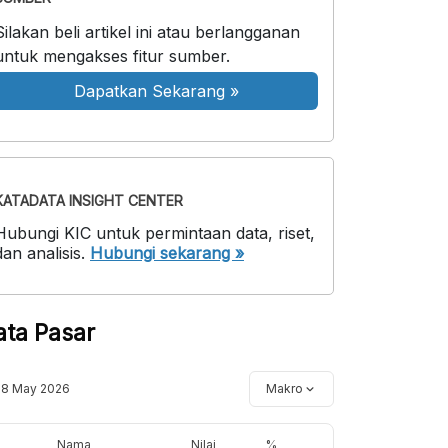
Silakan beli artikel ini atau berlangganan
untuk mengakses fitur sumber.
Dapatkan Sekarang
»
KATADATA INSIGHT CENTER
Hubungi KIC untuk permintaan data, riset,
dan analisis.
Hubungi sekarang »
ata Pasar
18 May 2026
Makro
Nama
Nilai
%