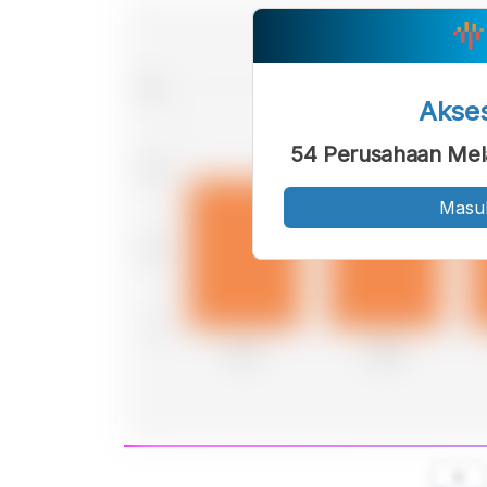
Akse
54 Perusahaan Mela
Masu
A