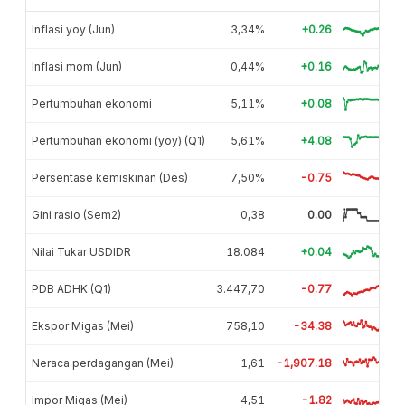
Inflasi yoy (Jun)
3,34%
+0.26
Inflasi mom (Jun)
0,44%
+0.16
Pertumbuhan ekonomi
5,11%
+0.08
Pertumbuhan ekonomi (yoy) (Q1)
5,61%
+4.08
Persentase kemiskinan (Des)
7,50%
-0.75
Gini rasio (Sem2)
0,38
0.00
Nilai Tukar USDIDR
18.084
+0.04
PDB ADHK (Q1)
3.447,70
-0.77
Ekspor Migas (Mei)
758,10
-34.38
Neraca perdagangan (Mei)
-1,61
-1,907.18
Impor Migas (Mei)
4,51
-1.82