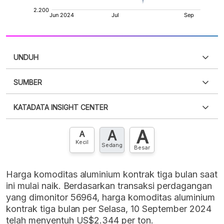
UNDUH
SUMBER
PDF
PNG
Silakan
login
untuk mengakses informasi ini
.
Belum
KATADATA INSIGHT CENTER
punya akun?
Silakan
Daftar sekarang
,
GRATIS!
XLS
EMBED
A
A
Hubungi sekarang »
A
Kecil
Sedang
Besar
Harga komoditas aluminium kontrak tiga bulan saat
ini mulai naik. Berdasarkan transaksi perdagangan
yang dimonitor 56964, harga komoditas aluminium
kontrak tiga bulan per Selasa, 10 September 2024
telah menyentuh US$2.344 per ton.