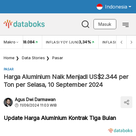
Indonesia
Masuk
Makro
18.084
3,34%
UKAR USD/IDR
INFLASI YOY (JUN)
INFLASI MOM (JUN
Home
Data Stories
Pasar
PASAR
Harga Aluminium Naik Menjadi US$2.344 per
Ton per Selasa, 10 September 2024
Agus Dwi Darmawan
11/09/2024 11:03 WIB
Update Harga Aluminium Kontrak Tiga Bulan