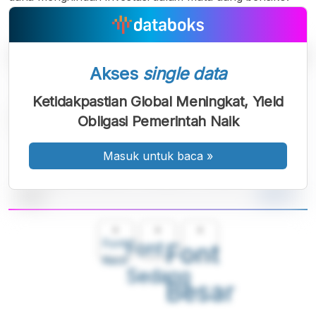
Akses
single data
Ketidakpastian Global Meningkat, Yield
Obligasi Pemerintah Naik
Masuk untuk baca
»
A
A
A
Font
Font
Font
Kecil
Sedang
Besar