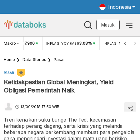
Indonesia
Masuk
Makro
17.900
3,08%
UKAR USD/IDR
INFLASI YOY (MEI)
INFLASI MOM (MEI)
Home
Data Stories
Pasar
PASAR
Ketidakpastian Global Meningkat, Yield
Obligasi Pemerintah Naik
13/09/2018 17:50 WIB
Tren kenaikan suku bunga The Fed, kecemasan
terhadap perang dagang, serta krisis yang melanda
beberapa negara berkembang membuat para pengelola
dana menghindari investasi dalam mata uang berisiko.