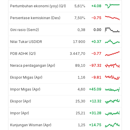
Pertumbuhan ekonomi (yoy) (Q1)
5,61%
+4.08
Persentase kemiskinan (Des)
7,50%
-0.75
Gini rasio (Sem2)
0,38
0.00
Nilai Tukar USDIDR
17.900
+0.37
PDB ADHK (Q1)
3.447,70
-0.77
Neraca perdagangan (Apr)
89,10
-97.32
Ekspor Migas (Apr)
1,16
-9.81
Impor Migas (Apr)
4,60
+45.09
Ekspor (Apr)
25,30
+12.32
Impor (Apr)
25,21
+31.28
Kunjungan Wisman (Apr)
1,25
+14.75