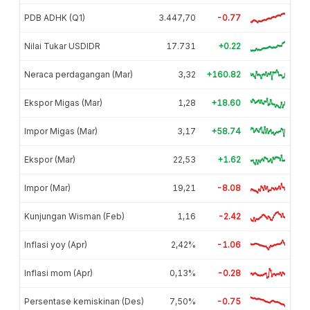
PDB ADHK (Q1)
3.447,70
-0.77
Nilai Tukar USDIDR
17.731
+0.22
Neraca perdagangan (Mar)
3,32
+160.82
Ekspor Migas (Mar)
1,28
+18.60
Impor Migas (Mar)
3,17
+58.74
Ekspor (Mar)
22,53
+1.62
Impor (Mar)
19,21
-8.08
Kunjungan Wisman (Feb)
1,16
-2.42
Inflasi yoy (Apr)
2,42%
-1.06
Inflasi mom (Apr)
0,13%
-0.28
Persentase kemiskinan (Des)
7,50%
-0.75