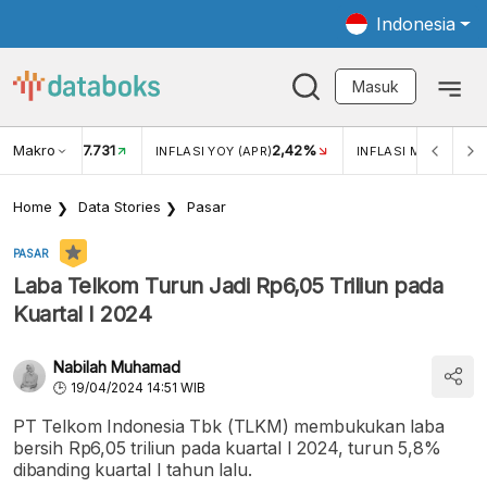
Indonesia
Masuk
Makro
17.731
2,42%
KAR USD/IDR
INFLASI YOY (APR)
INFLASI MOM (APR)
Home
Data Stories
Pasar
PASAR
Laba Telkom Turun Jadi Rp6,05 Triliun pada
Kuartal I 2024
Nabilah Muhamad
19/04/2024 14:51 WIB
PT Telkom Indonesia Tbk (TLKM) membukukan laba
bersih Rp6,05 triliun pada kuartal I 2024, turun 5,8%
dibanding kuartal I tahun lalu.