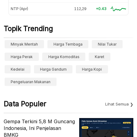
NTP (Apr)
112,29
+0.43
Topik Trending
Minyak Mentah
Harga Tembaga
Nilai Tukar
Harga Perak
Harga Komoditas
Karet
Kedelai
Harga Gandum
Harga Kopi
Pengeluaran Makanan
Data Populer
Lihat Semua
Gempa Terkini 5,8 M Guncang
Indonesia, Ini Penjelasan
BMKG