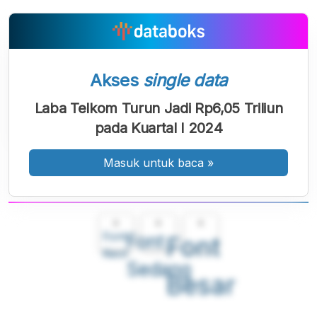
Akses
single data
Laba Telkom Turun Jadi Rp6,05 Triliun
pada Kuartal I 2024
Masuk untuk baca
»
A
A
A
Font
Font
Font
Kecil
Sedang
Besar