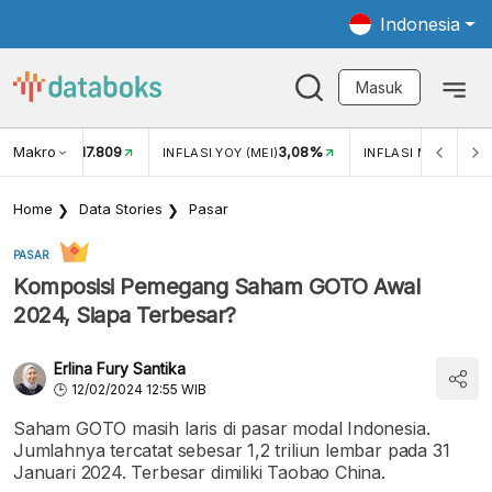
Indonesia
Masuk
Makro
17.809
3,08%
UKAR USD/IDR
INFLASI YOY (MEI)
INFLASI MOM (MEI)
Home
Data Stories
Pasar
PASAR
Komposisi Pemegang Saham GOTO Awal
2024, Siapa Terbesar?
Erlina Fury Santika
12/02/2024 12:55 WIB
Saham GOTO masih laris di pasar modal Indonesia.
Jumlahnya tercatat sebesar 1,2 triliun lembar pada 31
Januari 2024. Terbesar dimiliki Taobao China.