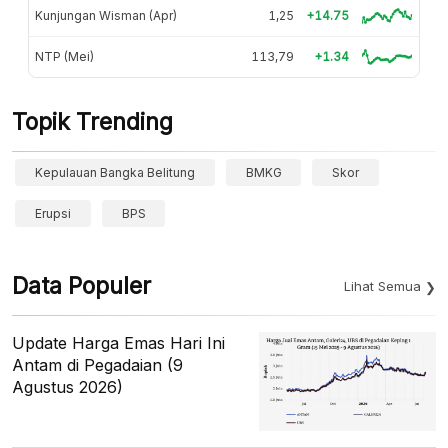
Kunjungan Wisman (Apr)
1,25
+14.75
NTP (Mei)
113,79
+1.34
Topik Trending
Kepulauan Bangka Belitung
BMKG
Skor
Erupsi
BPS
Data Populer
Lihat Semua
Update Harga Emas Hari Ini
Antam di Pegadaian (9
Agustus 2026)