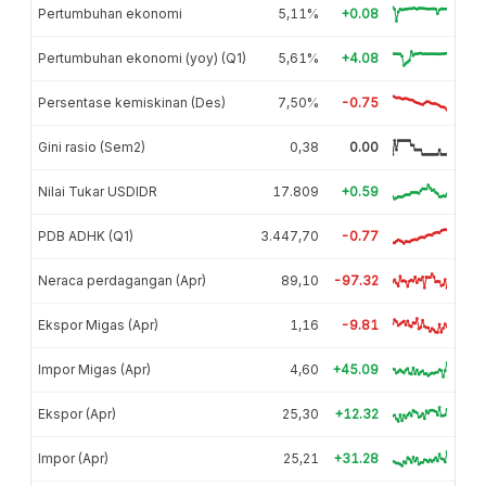
Pertumbuhan ekonomi
5,11%
+0.08
Pertumbuhan ekonomi (yoy) (Q1)
5,61%
+4.08
Persentase kemiskinan (Des)
7,50%
-0.75
Gini rasio (Sem2)
0,38
0.00
Nilai Tukar USDIDR
17.809
+0.59
PDB ADHK (Q1)
3.447,70
-0.77
Neraca perdagangan (Apr)
89,10
-97.32
Ekspor Migas (Apr)
1,16
-9.81
Impor Migas (Apr)
4,60
+45.09
Ekspor (Apr)
25,30
+12.32
Impor (Apr)
25,21
+31.28