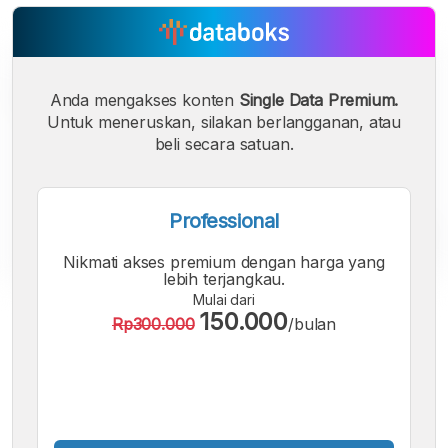
Anda mengakses konten
Single Data Premium.
Untuk meneruskan, silakan berlangganan, atau
beli secara satuan.
Professional
Nikmati akses premium dengan harga yang
lebih terjangkau.
Mulai dari
A
A
A
150.000
Rp300.000
/bulan
Font
Font
Font
Kecil
Sedang
Besar