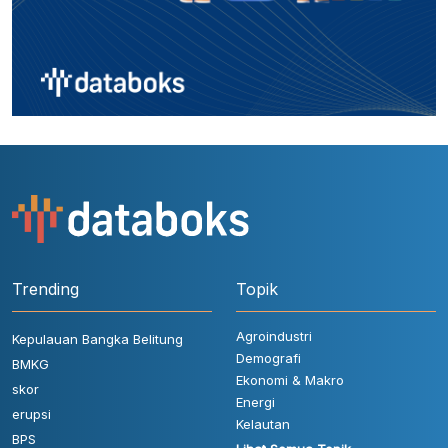
Trending
Topik
Agroindustri
Kepulauan Bangka Belitung
Demografi
BMKG
Ekonomi & Makro
skor
Energi
erupsi
Kelautan
BPS