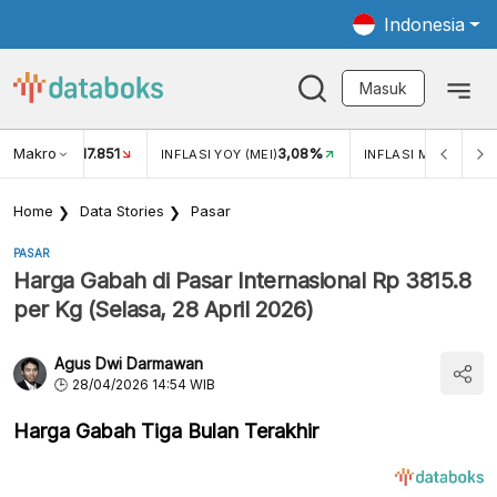
Indonesia
Masuk
Makro
17.851
3,08%
0
UKAR USD/IDR
INFLASI YOY (MEI)
INFLASI MOM (MEI)
Home
Data Stories
Pasar
PASAR
Harga Gabah di Pasar Internasional Rp 3815.8
per Kg (Selasa, 28 April 2026)
Agus Dwi Darmawan
28/04/2026 14:54 WIB
Harga Gabah Tiga Bulan Terakhir