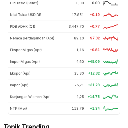
Gini rasio (Sem2)
0,38
0.00
Nilai Tukar USDIDR
17.851
-0.19
PDB ADHK (Q1)
3.447,70
-0.77
Neraca perdagangan (Apr)
89,10
-97.32
Ekspor Migas (Apr)
1,16
-9.81
Impor Migas (Apr)
4,60
+45.09
Ekspor (Apr)
25,30
+12.32
Impor (Apr)
25,21
+31.28
Kunjungan Wisman (Apr)
1,25
+14.75
NTP (Mei)
113,79
+1.34
Topik Trending