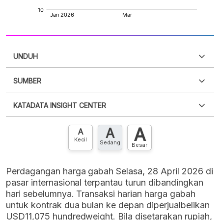
UNDUH
SUMBER
PDF
PNG
Silakan
login
untuk mengakses informasi ini
.
Belum
KATADATA INSIGHT CENTER
punya akun?
Silakan
Daftar sekarang
,
GRATIS!
XLS
EMBED
A
A
Hubungi sekarang »
A
Kecil
Sedang
Besar
Perdagangan harga gabah Selasa, 28 April 2026 di
pasar internasional terpantau turun dibandingkan
hari sebelumnya. Transaksi harian harga gabah
untuk kontrak dua bulan ke depan diperjualbelikan
USD11,075 hundredweight. Bila disetarakan rupiah,