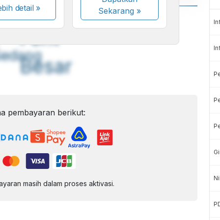
bih detail »
Sekarang
»
A
A
In
ont
Font
In
Sedang
Besar
P
Pe
a pembayaran berikut:
Pe
Gi
Ni
aran masih dalam proses aktivasi.
P