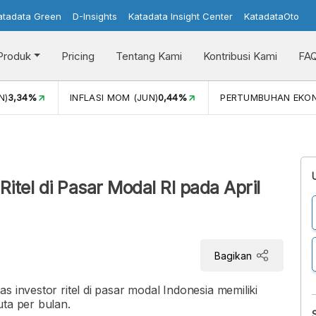
atadata Green
D-Insights
Katadata Insight Center
KatadataOto
Produk
Pricing
Tentang Kami
Kontribusi Kami
FA
N)
3,34%
INFLASI MOM (JUN)
0,44%
PERTUMBUHAN EKO
Ritel di Pasar Modal RI pada April
Bagikan
s investor ritel di pasar modal Indonesia memiliki
uta per bulan.