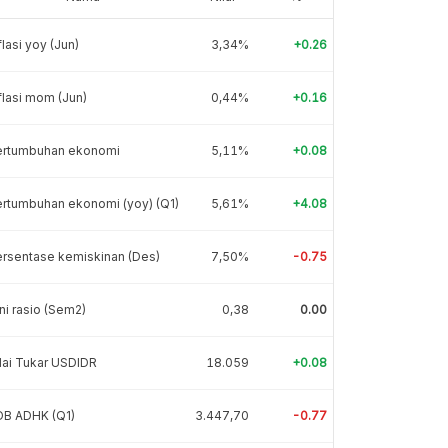
flasi yoy (Jun)
3,34%
+0.26
flasi mom (Jun)
0,44%
+0.16
ertumbuhan ekonomi
5,11%
+0.08
rtumbuhan ekonomi (yoy) (Q1)
5,61%
+4.08
rsentase kemiskinan (Des)
7,50%
-0.75
ni rasio (Sem2)
0,38
0.00
lai Tukar USDIDR
18.059
+0.08
DB ADHK (Q1)
3.447,70
-0.77