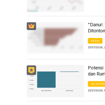
"Danur: 
Ditonton
MEDIA
21/07/2026,
Potensi
dan Rum
KELAUTAN
21/07/2026, 