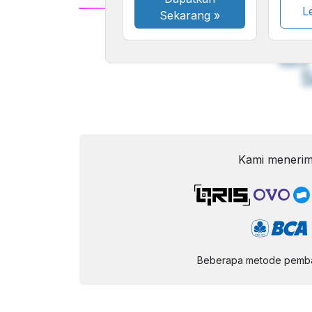
Le
Sekarang
»
A
Font
F
Kecil
Kami menerim
Beberapa metode pembay