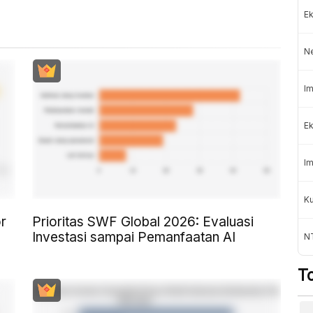
Ek
N
Im
Ek
Im
K
r
Prioritas SWF Global 2026: Evaluasi
Investasi sampai Pemanfaatan AI
NT
T