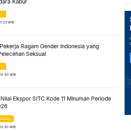
dara Kabur
FI
21:23 WIB
Pekerja Ragam Gender Indonesia yang
Pelecehan Seksual
FI
 20:40 WIB
k Nilai Ekspor SITC Kode 11 Minuman Periode
026
ANGAN
20:30 WIB