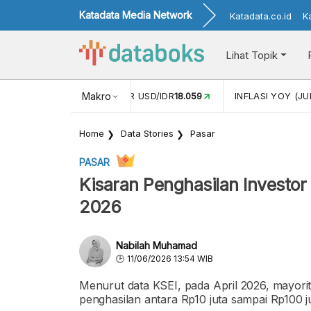
Katadata Media Network
Katadata.co.id
K
Lihat Topik
 (MEI)
1,38
NILAI TUKAR USD/IDR
Makro
18.059
INFLASI YOY (JU
Home
Data Stories
Pasar
PASAR
Kisaran Penghasilan Investor 
2026
Nabilah Muhamad
11/06/2026 13:54 WIB
Menurut data KSEI, pada April 2026, mayorita
penghasilan antara Rp10 juta sampai Rp100 j