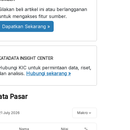
Silakan beli artikel ini atau berlangganan
untuk mengakses fitur sumber.
Dapatkan Sekarang »
KATADATA INSIGHT CENTER
Hubungi KIC untuk permintaan data, riset,
dan analisis.
Hubungi sekarang »
ata Pasar
21 July 2026
Makro
Nama
Nilai
%