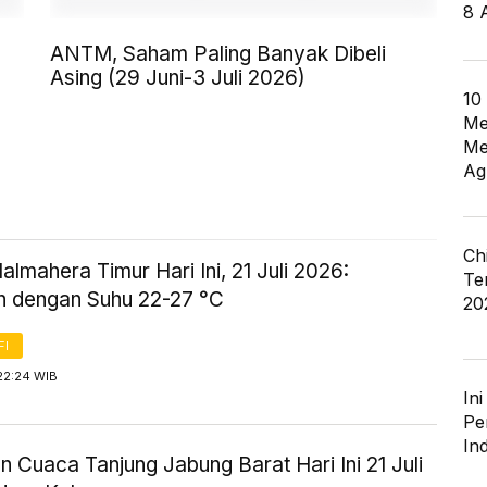
8 
ANTM, Saham Paling Banyak Dibeli
Asing (29 Juni-3 Juli 2026)
10
Me
Me
Ag
Ch
lmahera Timur Hari Ini, 21 Juli 2026:
Te
 dengan Suhu 22-27 °C
20
FI
22:24 WIB
In
Pe
In
n Cuaca Tanjung Jabung Barat Hari Ini 21 Juli