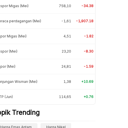
spor Migas (Mei)
758,10
-34.38
eraca perdagangan (Mei)
-1,61
-1,907.18
por Migas (Mei)
4,51
-1.82
spor (Mei)
23,20
-8.30
por (Mei)
24,81
-1.59
unjungan Wisman (Mei)
1,38
+10.69
P (Jun)
114,65
+0.76
opik Trending
Harga Emas Antam
Harga Nikel