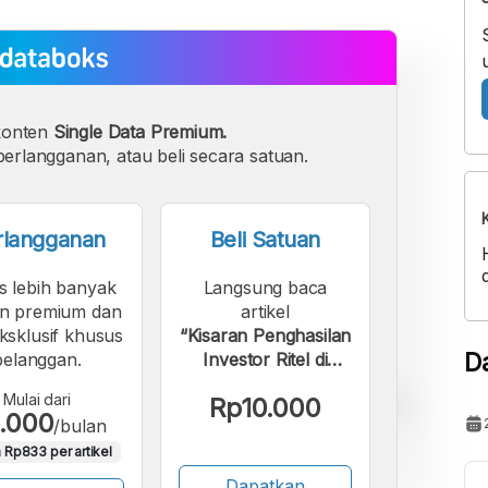
konten
Single Data Premium.
erlangganan, atau beli secara satuan.
rlangganan
Beli Satuan
s lebih banyak
Langsung baca
n premium dan
artikel
eksklusif khusus
“Kisaran Penghasilan
D
pelanggan.
Investor Ritel di
Pasar Modal RI pada
Mulai dari
Rp10.000
April 2026”.
.000
/bulan
 Rp833 per artikel
Dapatkan