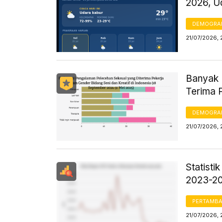
2026, U
DEMOGRA
21/07/2026, 
Banyak 
Terima 
DEMOGRA
21/07/2026,
Statisti
2023-2
PERTAMB
21/07/2026, 