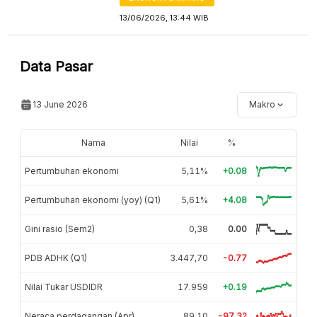
13/06/2026, 13:44 WIB
Data Pasar
13 June 2026
Makro
Nama
Nilai
%
Pertumbuhan ekonomi
5,11%
+0.08
Pertumbuhan ekonomi (yoy) (Q1)
5,61%
+4.08
Gini rasio (Sem2)
0,38
0.00
PDB ADHK (Q1)
3.447,70
-0.77
Nilai Tukar USDIDR
17.959
+0.19
Neraca perdagangan (Apr)
89,10
-97.32