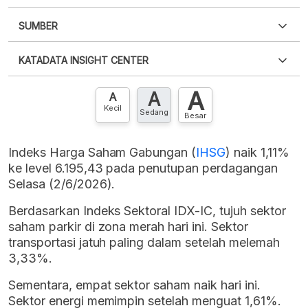
SUMBER
PDF
PNG
Silakan
login
untuk mengakses informasi ini
.
Belum
KATADATA INSIGHT CENTER
punya akun?
Silakan
Daftar sekarang
,
GRATIS!
XLS
EMBED
A
A
Hubungi sekarang »
A
Kecil
Sedang
Besar
Indeks Harga Saham Gabungan (
IHSG
) naik 1,11%
ke level 6.195,43 pada penutupan perdagangan
Selasa (2/6/2026).
Berdasarkan Indeks Sektoral IDX-IC, tujuh sektor
saham parkir di zona merah hari ini. Sektor
transportasi jatuh paling dalam setelah melemah
3,33%.
Sementara, empat sektor saham naik hari ini.
Sektor energi memimpin setelah menguat 1,61%.