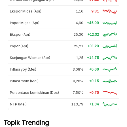
Ekspor Migas (Apr)
1,16
-9.81
Impor Migas (Apr)
4,60
+45.09
Ekspor (Apr)
25,30
+12.32
Impor (Apr)
25,21
+31.28
Kunjungan Wisman (Apr)
1,25
+14.75
Inflasi yoy (Mei)
3,08%
+0.66
Inflasi mom (Mei)
0,28%
+0.15
Persentase kemiskinan (Des)
7,50%
-0.75
NTP (Mei)
113,79
+1.34
Topik Trending