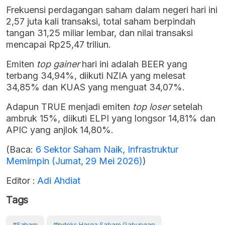
Frekuensi perdagangan saham dalam negeri hari ini
2,57 juta kali transaksi, total saham berpindah
tangan 31,25 miliar lembar, dan nilai transaksi
mencapai Rp25,47 triliun.
Emiten
top gainer
hari ini adalah BEER yang
terbang 34,94%, diikuti NZIA yang melesat
34,85% dan KUAS yang menguat 34,07%.
Adapun TRUE menjadi emiten
top loser
setelah
ambruk 15%, diikuti ELPI yang longsor 14,81% dan
APIC yang anjlok 14,80%.
(Baca:
6 Sektor Saham Naik, Infrastruktur
Memimpin (Jumat, 29 Mei 2026)
)
Editor :
Adi Ahdiat
Tags
#Saham
#Indeks Harga Saham Gabungan