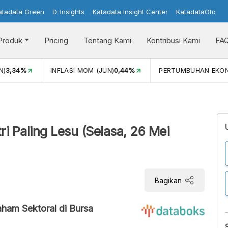
atadata Green
D-Insights
Katadata Insight Center
KatadataOto
Produk
Pricing
Tentang Kami
Kontribusi Kami
FA
N)
3,34%
INFLASI MOM (JUN)
0,44%
PERTUMBUHAN EKO
i Paling Lesu (Selasa, 26 Mei
Bagikan
ham Sektoral di Bursa