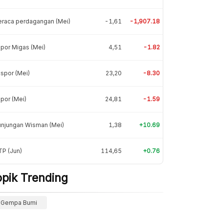
eraca perdagangan (Mei)
-1,61
-1,907.18
por Migas (Mei)
4,51
-1.82
spor (Mei)
23,20
-8.30
por (Mei)
24,81
-1.59
unjungan Wisman (Mei)
1,38
+10.69
P (Jun)
114,65
+0.76
opik Trending
Gempa Bumi