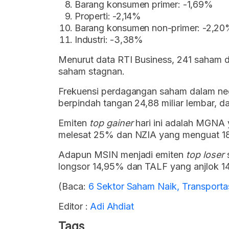
Barang konsumen primer: -1,69%
Properti: -2,14%
Barang konsumen non-primer: -2,2
Industri: -3,38%
Menurut data RTI Business, 241 saham di
saham stagnan.
Frekuensi perdagangan saham dalam negeri
berpindah tangan 24,88 miliar lembar, dan
Emiten
top gainer
hari ini adalah MGNA 
melesat 25% dan NZIA yang menguat 1
Adapun MSIN menjadi emiten
top loser
s
longsor 14,95% dan TALF yang anjlok 1
(Baca:
6 Sektor Saham Naik, Transporta
Editor :
Adi Ahdiat
Tags