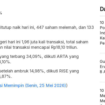
D
0%
10
tutup naik hari ini, 447 saham melemah, dan 133
Po
In
Ka
 hari ini 1,96 juta kali transaksi, total saham
Pe
 nilai transaksi mencapai Rp18,10 triliun.
yang terbang 34,09%, diikuti ARTA yang
Gu
8,10%.
Er
etelah ambruk 14,98%, diikuti RISE yang
8 
4,87%.
si Memimpin (Senin, 25 Mei 2026)
)
10
Me
Me