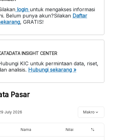
Silakan
login
untuk mengakses informasi
ni
.
Belum punya akun?
Silakan
Daftar
sekarang
,
GRATIS!
KATADATA INSIGHT CENTER
Hubungi KIC untuk permintaan data, riset,
dan analisis.
Hubungi sekarang »
ata Pasar
29 July 2026
Makro
Nama
Nilai
%