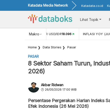
Katadata Media Network
Katadata.co.id
K
Lihat Topik
 (MEI)
1,38
NILAI TUKAR USD/IDR
Makro
18.096
INFLASI YOY (JU
Home
Data Stories
Pasar
PASAR
8 Sektor Saham Turun, Industr
2026)
Akbar Ridwan
26/05/2026 17:00 WIB
Persentase Pergerakan Harian Indeks Sa
Efek Indonesia (26 Mei 2026)