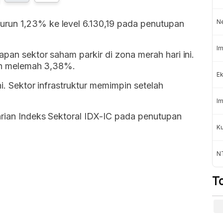
N
turun 1,23% ke level 6.130,19 pada penutupan
Im
pan sektor saham parkir di zona merah hari ini.
lah melemah 3,38%.
Ek
ni. Sektor infrastruktur memimpin setelah
Im
arian Indeks Sektoral IDX-IC pada penutupan
K
NT
T