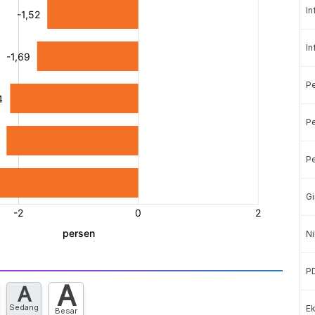
In
In
P
Pe
Pe
Gi
Ni
P
A
A
Sedang
Ek
Besar