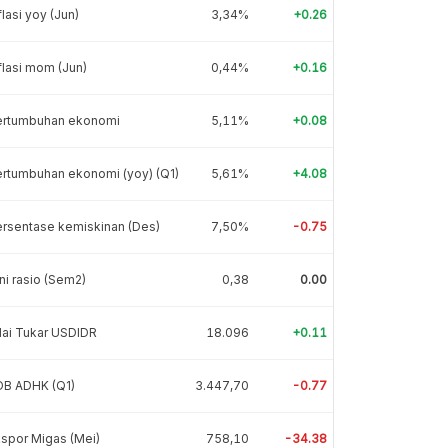
flasi yoy (Jun)
3,34%
+0.26
flasi mom (Jun)
0,44%
+0.16
ertumbuhan ekonomi
5,11%
+0.08
rtumbuhan ekonomi (yoy) (Q1)
5,61%
+4.08
rsentase kemiskinan (Des)
7,50%
-0.75
ni rasio (Sem2)
0,38
0.00
lai Tukar USDIDR
18.096
+0.11
DB ADHK (Q1)
3.447,70
-0.77
spor Migas (Mei)
758,10
-34.38