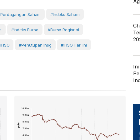
Ag
#Perdagangan Saham
#Indeks Saham
Ch
a
#Indeks Bursa
#Bursa Regional
Te
20
 IHSG
#penutupan Ihsg
#IHSG Hari Ini
In
Pe
In