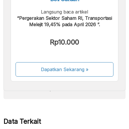
Langsung baca artikel
“Pergerakan Sektor Saham RI, Transportasi
Melejit 19,45% pada April 2026 ”.
Kami menerima pembayaran berikut:
Rp10.000
Dapatkan Sekarang
»
Beberapa metode pembayaran masih dalam
proses aktivasi.
Data Terkait