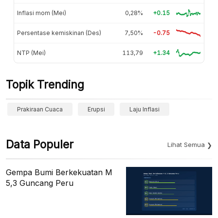
Inflasi mom (Mei)
0,28%
+0.15
Persentase kemiskinan (Des)
7,50%
-0.75
NTP (Mei)
113,79
+1.34
Topik Trending
Prakiraan Cuaca
Erupsi
Laju Inflasi
Data Populer
Lihat Semua
Gempa Bumi Berkekuatan M
5,3 Guncang Peru