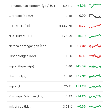
Pertumbuhan ekonomi (yoy) (Q1)
5,61%
+4.08
Gini rasio (Sem2)
0,38
0.00
PDB ADHK (Q1)
3.447,70
-0.77
Nilai Tukar USDIDR
17.959
+0.19
Neraca perdagangan (Apr)
89,10
-97.32
Ekspor Migas (Apr)
1,16
-9.81
Impor Migas (Apr)
4,60
+45.09
Ekspor (Apr)
25,30
+12.32
Impor (Apr)
25,21
+31.28
Kunjungan Wisman (Apr)
1,25
+14.75
Inflasi yoy (Mei)
3,08%
+0.66