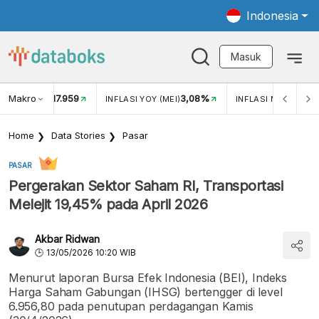
Indonesia
Masuk
Makro
17.959
3,08%
UKAR USD/IDR
INFLASI YOY (MEI)
INFLASI MOM (MEI)
Home
Data Stories
Pasar
PASAR
Pergerakan Sektor Saham RI, Transportasi
Melejit 19,45% pada April 2026
Akbar Ridwan
13/05/2026 10:20 WIB
Menurut laporan Bursa Efek Indonesia (BEI), Indeks
Harga Saham Gabungan (IHSG) bertengger di level
6.956,80 pada penutupan perdagangan Kamis