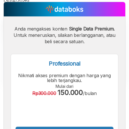
(30/4/2026).
Anda mengakses konten
Single Data Premium.
Untuk meneruskan, silakan berlangganan, atau
beli secara satuan.
Professional
Nikmati akses premium dengan harga yang
lebih terjangkau.
Mulai dari
150.000
Rp300.000
/bulan
A
A
A
Font
Font
Font
Kecil
Sedang
Besar