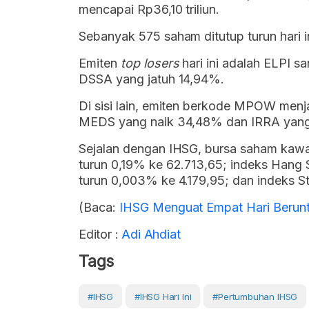
mencapai Rp36,10 triliun.
Sebanyak 575 saham ditutup turun hari i
Emiten
top losers
hari ini adalah ELPI 
DSSA yang jatuh 14,94%.
Di sisi lain, emiten berkode MPOW menj
MEDS yang naik 34,48% dan IRRA yan
Sejalan dengan IHSG, bursa saham kawas
turun 0,19% ke 62.713,65; indeks Hang 
turun 0,003% ke 4.179,95; dan indeks St
(Baca:
IHSG Menguat Empat Hari Berunt
Editor :
Adi Ahdiat
Tags
#IHSG
#IHSG Hari Ini
#Pertumbuhan IHSG