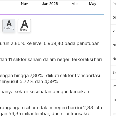
P
Gi
A
A
Sedang
Besar
P
turun 2,86% ke level 6.969,40 pada penutupan
Ni
ari 11 sektor saham dalam negeri terkoreksi hari
N
Ek
engan hingga 7,80%, diikuti sektor transportasi
 menyusut 5,72% dan 4,59%.
Im
 hanya sektor kesehatan dengan kenaikan
Ek
rdagangan saham dalam negeri hari ini 2,83 juta
gan 56,35 miliar lembar, dan nilai transaksi
Im