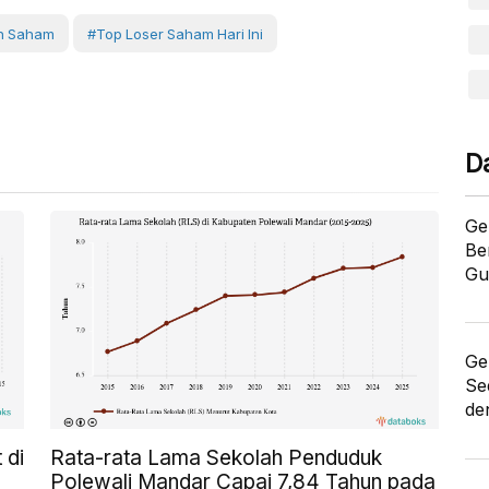
n Saham
#top Loser Saham Hari Ini
D
Ge
Be
Gu
Ge
Se
de
 di
Rata-rata Lama Sekolah Penduduk
Polewali Mandar Capai 7,84 Tahun pada