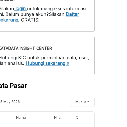
Silakan
login
untuk mengakses informasi
ni
.
Belum punya akun?
Silakan
Daftar
sekarang
,
GRATIS!
KATADATA INSIGHT CENTER
Hubungi KIC untuk permintaan data, riset,
dan analisis.
Hubungi sekarang »
ata Pasar
18 May 2026
Makro
Nama
Nilai
%