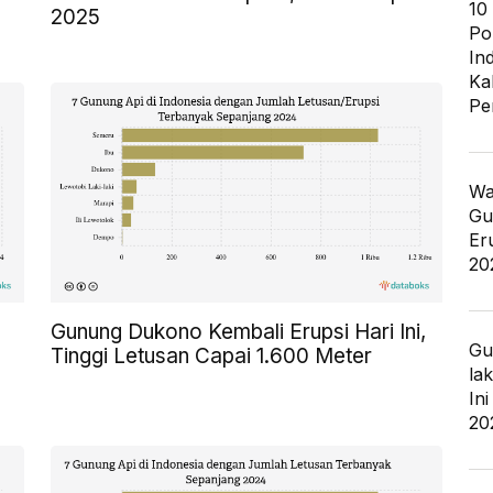
10
2025
Po
In
Ka
Pe
Wa
Gu
Er
20
Gunung Dukono Kembali Erupsi Hari Ini,
Gu
Tinggi Letusan Capai 1.600 Meter
la
In
20