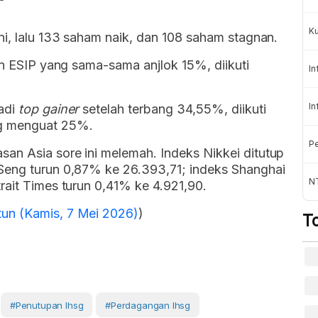
K
ni, lalu 133 saham naik, dan 108 saham stagnan.
san ESIP yang sama-sama anjlok 15%, diikuti
In
In
adi
top gainer
setelah terbang 34,55%, diikuti
g menguat 25%.
Pe
an Asia sore ini melemah. Indeks Nikkei ditutup
Seng turun 0,87% ke 26.393,71; indeks Shanghai
NT
rait Times turun 0,41% ke 4.921,90.
un (Kamis, 7 Mei 2026)
)
T
#penutupan Ihsg
#perdagangan Ihsg