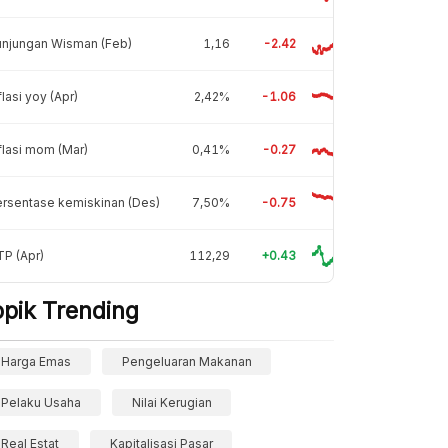
unjungan Wisman (Feb)
1,16
-2.42
flasi yoy (Apr)
2,42%
-1.06
flasi mom (Mar)
0,41%
-0.27
rsentase kemiskinan (Des)
7,50%
-0.75
P (Apr)
112,29
+0.43
opik Trending
Harga Emas
Pengeluaran Makanan
Pelaku Usaha
Nilai Kerugian
Real Estat
Kapitalisasi Pasar