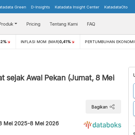
atadata Green
D-Insights
Katadata Insight Center
KatadataOto
Produk
Pricing
Tentang Kami
FAQ
42%
INFLASI MOM (MAR)
0,41%
PERTUMBUHAN EKONOMI
t sejak Awal Pekan (Jumat, 8 Mei
Bagikan
8 Mei 2025-8 Mei 2026