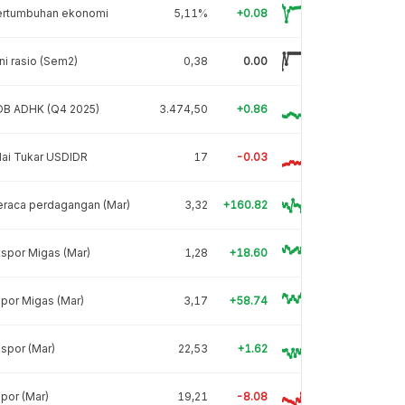
ertumbuhan ekonomi
5,11%
+0.08
ni rasio (Sem2)
0,38
0.00
DB ADHK (Q4 2025)
3.474,50
+0.86
lai Tukar USDIDR
17
-0.03
eraca perdagangan (Mar)
3,32
+160.82
spor Migas (Mar)
1,28
+18.60
por Migas (Mar)
3,17
+58.74
spor (Mar)
22,53
+1.62
por (Mar)
19,21
-8.08