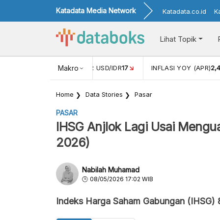
Katadata Media Network
Katadata.co.id
K
Lihat Topik
 (FEB)
1,16
NILAI TUKAR USD/IDR
Makro
17
INFLASI YOY (APR)
2,
Home
Data Stories
Pasar
PASAR
IHSG Anjlok Lagi Usai Mengua
2026)
Nabilah Muhamad
08/05/2026 17:02 WIB
Indeks Harga Saham Gabungan (IHSG) 