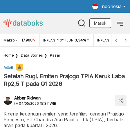
Indonesia
Masuk
Makro
17.968
3,34%
UKAR USD/IDR
INFLASI YOY (JUN)
INFLASI MOM (JUN
Home
Data Stories
Pasar
PASAR
Setelah Rugi, Emiten Prajogo TPIA Keruk Laba
Rp2,5 T pada Q1 2026
Akbar Ridwan
04/05/2026 15:37 WIB
Kinerja keuangan emiten yang terafiliasi dengan Prajogo
Pangestu, PT Chandra Asri Pacific Tbk (TPIA), berbalik
arah pada kuartal I 2026.