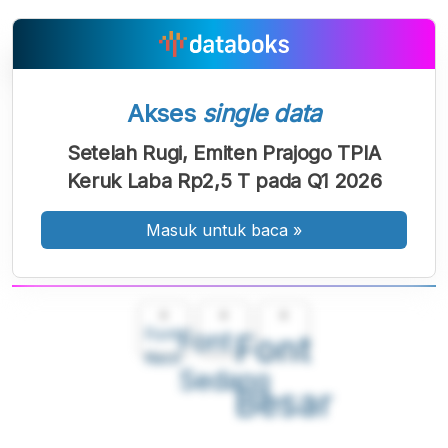
Akses
single data
Setelah Rugi, Emiten Prajogo TPIA
Keruk Laba Rp2,5 T pada Q1 2026
Masuk untuk baca
»
A
A
A
Font
Font
Font
Kecil
Sedang
Besar