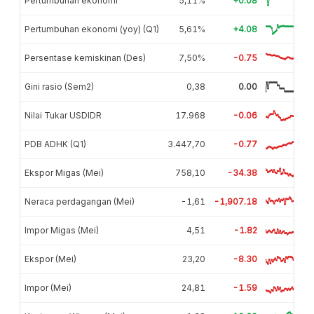
Pertumbuhan ekonomi
5,11%
+0.08
Pertumbuhan ekonomi (yoy) (Q1)
5,61%
+4.08
Persentase kemiskinan (Des)
7,50%
-0.75
Gini rasio (Sem2)
0,38
0.00
Nilai Tukar USDIDR
17.968
-0.06
PDB ADHK (Q1)
3.447,70
-0.77
Ekspor Migas (Mei)
758,10
-34.38
Neraca perdagangan (Mei)
-1,61
-1,907.18
Impor Migas (Mei)
4,51
-1.82
Ekspor (Mei)
23,20
-8.30
Impor (Mei)
24,81
-1.59