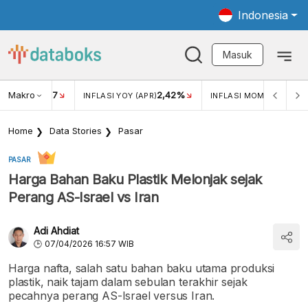
Indonesia
Masuk
Makro
17
2,42%
0,4
KAR USD/IDR
INFLASI YOY (APR)
INFLASI MOM (MAR)
Home
Data Stories
Pasar
PASAR
Harga Bahan Baku Plastik Melonjak sejak
Perang AS-Israel vs Iran
Adi Ahdiat
07/04/2026 16:57 WIB
Harga nafta, salah satu bahan baku utama produksi
plastik, naik tajam dalam sebulan terakhir sejak
pecahnya perang AS-Israel versus Iran.