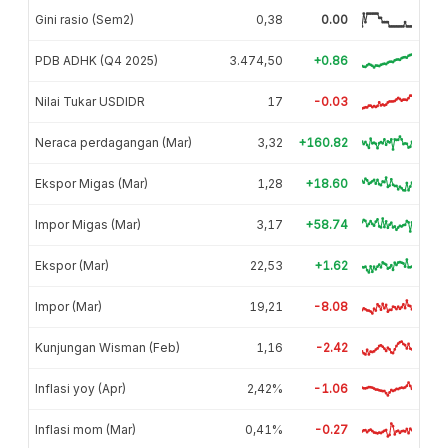
Gini rasio (Sem2)
0,38
0.00
PDB ADHK (Q4 2025)
3.474,50
+0.86
Nilai Tukar USDIDR
17
-0.03
Neraca perdagangan (Mar)
3,32
+160.82
Ekspor Migas (Mar)
1,28
+18.60
Impor Migas (Mar)
3,17
+58.74
Ekspor (Mar)
22,53
+1.62
Impor (Mar)
19,21
-8.08
Kunjungan Wisman (Feb)
1,16
-2.42
Inflasi yoy (Apr)
2,42%
-1.06
Inflasi mom (Mar)
0,41%
-0.27