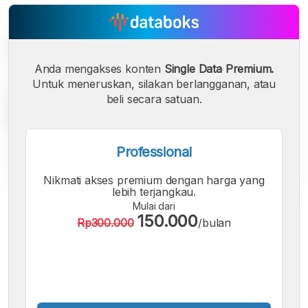
Anda mengakses konten
Single Data Premium.
Untuk meneruskan, silakan berlangganan, atau
beli secara satuan.
Professional
Nikmati akses premium dengan harga yang
lebih terjangkau.
Mulai dari
A
A
A
150.000
Rp300.000
/bulan
Font
Font
Font
Kecil
Sedang
Besar