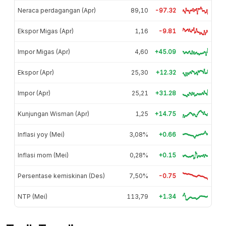
Neraca perdagangan (Apr)
89,10
-97.32
Ekspor Migas (Apr)
1,16
-9.81
Impor Migas (Apr)
4,60
+45.09
Ekspor (Apr)
25,30
+12.32
Impor (Apr)
25,21
+31.28
Kunjungan Wisman (Apr)
1,25
+14.75
Inflasi yoy (Mei)
3,08%
+0.66
Inflasi mom (Mei)
0,28%
+0.15
Persentase kemiskinan (Des)
7,50%
-0.75
NTP (Mei)
113,79
+1.34