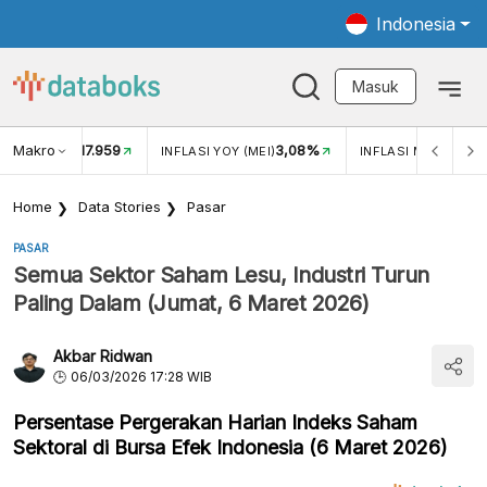
Indonesia
Masuk
Makro
17.959
3,08%
UKAR USD/IDR
INFLASI YOY (MEI)
INFLASI MOM (MEI)
Home
Data Stories
Pasar
PASAR
Semua Sektor Saham Lesu, Industri Turun
Paling Dalam (Jumat, 6 Maret 2026)
Akbar Ridwan
06/03/2026 17:28 WIB
Persentase Pergerakan Harian Indeks Saham
Sektoral di Bursa Efek Indonesia (6 Maret 2026)