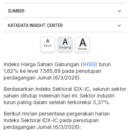
SUMBER
PDF
PNG
Silakan
login
untuk mengakses informasi ini
.
Belum
KATADATA INSIGHT CENTER
punya akun?
Silakan
Daftar sekarang
,
GRATIS!
XLS
EMBED
A
A
Hubungi sekarang »
A
Kecil
Sedang
Besar
Indeks Harga Saham Gabungan (
IHSG
) turun
1,62% ke level 7.585,69 pada penutupan
perdagangan Jumat (6/3/2026).
Berdasarkan Indeks Sektoral IDX-IC, seluruh sektor
saham ditutup melemah hari ini. Sektor industri
turun paling dalam setelah terkoreksi 3,37%.
Berikut rincian persentase pergerakan harian
Indeks Sektoral IDX-IC pada penutupan
perdagangan Jumat (6/3/2026):