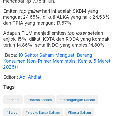
mencapai Rp17,78 triliun.
Emiten
top gainer
hari ini adalah SKBM yang
menguat 24,65%, diikuti ALKA yang naik 24,53%
dan TPIA yang menguat 17,67%.
Adapun FILM menjadi emiten
top loser
setelah
anjlok 15%, diikuti KOTA dan RODA yang kompak
terjun 14,86%, serta INDO yang ambles 14,80%.
(Baca:
10 Sektor Saham Menguat, Barang
Konsumen Non-Primer Memimpin (Kamis, 5 Maret
2026)
)
Editor :
Adi Ahdiat
Tags
#Saham
#Indeks Saham
#Perdagangan Saham
#Bursa
#Indeks Bursa Saham
#Bursa Saham