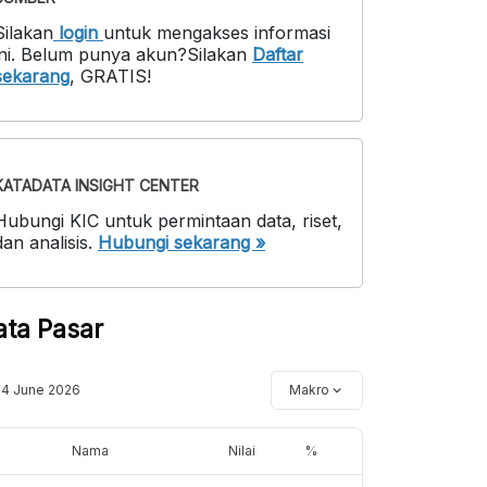
Silakan
login
untuk mengakses informasi
ni
.
Belum punya akun?
Silakan
Daftar
sekarang
,
GRATIS!
KATADATA INSIGHT CENTER
Hubungi KIC untuk permintaan data, riset,
dan analisis.
Hubungi sekarang »
ata Pasar
14 June 2026
Makro
Nama
Nilai
%