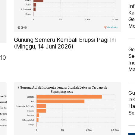
In
Ka
Ge
Mo
Gunung Semeru Kembali Erupsi Pagi Ini
(Minggu, 14 Juni 2026)
Ge
Se
010
In
Ma
Gu
lak
Har
Se