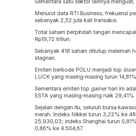
Sementara satu sektor lainnya menguat,
Menurut data RTI Business, frekuensi pe
sebanyak 2,52 juta kali transaksi.
Total saham berpindah tangan mencapai 4
Rp19,72 triliun.
Sebanyak 418 saham ditutup melemah har
stagnan.
Emiten berkode POLU menjadi top
loser
LUCK yang masing-masing turun 14,81
Sementara emiten top
gainer
hari ini ad
ESTA yang masing-masing naik 29,41%
Sejalan dengan itu, seluruh bursa kawasa
merah. Indeks Nikkei turun 3,22% ke 4
25.930,03; indeks Shanghai turun 0,81% 
0,86% ke 4.504,67.