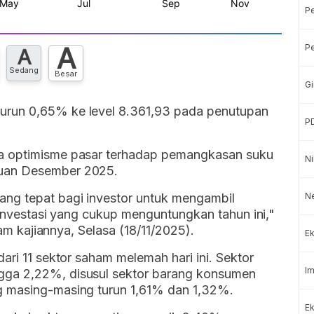
P
A
Pe
A
Sedang
Besar
Gi
turun 0,65% ke level 8.361,93 pada penutupan
P
ya optimisme pasar terhadap pemangkasan suku
Ni
muan Desember 2025.
ang tepat bagi investor untuk mengambil
Ne
 investasi yang cukup menguntungkan tahun ini,"
alam kajiannya, Selasa (18/11/2025).
Ek
ari 11 sektor saham melemah hari ini. Sektor
Im
gga 2,22%, disusul sektor barang konsumen
g masing-masing turun 1,61% dan 1,32%.
Ek