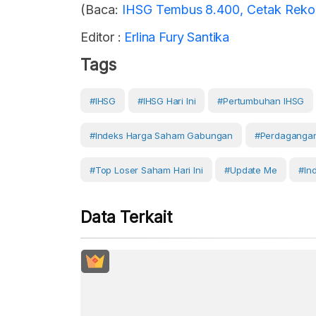
(Baca:
IHSG Tembus 8.400, Cetak Rekor
Editor :
Erlina Fury Santika
Tags
#IHSG
#IHSG Hari Ini
#Pertumbuhan IHSG
#Indeks Harga Saham Gabungan
#Perdaganga
#top Loser Saham Hari Ini
#Update Me
#In
Data Terkait