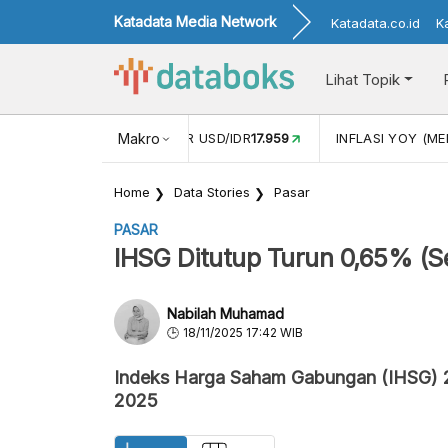
Katadata Media Network
Katadata.co.id
K
Lihat Topik
 (APR)
1,25
NILAI TUKAR USD/IDR
Makro
17.959
INFLASI YOY (MEI
Home
Data Stories
Pasar
PASAR
IHSG Ditutup Turun 0,65% (S
Nabilah Muhamad
18/11/2025 17:42 WIB
Indeks Harga Saham Gabungan (IHSG) 
2025