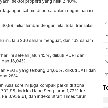
 yakni sektor properti yang naik 2,40%.
rdagangan saham di bursa dalam negeri hari ini
Im
Ku
0,99 miliar lembar dengan nilai total transaksi
In
i ini, lalu 230 saham menguat, dan 162 saham
In
hari ini setelah jatuh 15%, diikuti PURI dan
% dan 13,04%.
Pe
alah PEGE yang terbang 34,68%, diikuti JATI dan
N
 dan 25%.
n Asia sore ini juga kompak parkir di zona
T
8.702,98; indeks Hang Seng turun 1,72% ke
ke 3.939,81; dan indeks Strait Times turun