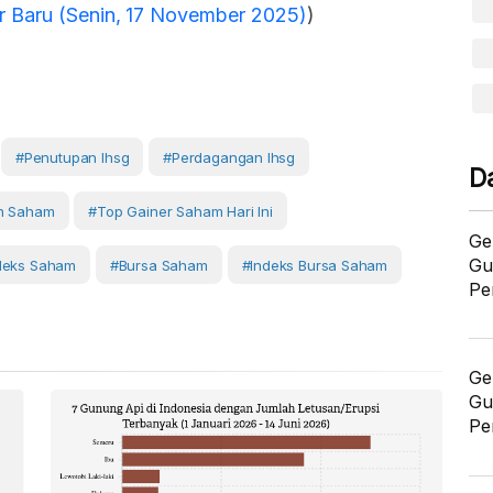
 Baru (Senin, 17 November 2025)
)
#penutupan Ihsg
#perdagangan Ihsg
D
n Saham
#top Gainer Saham Hari Ini
Ge
Gu
deks Saham
#Bursa Saham
#Indeks Bursa Saham
Pe
Ge
Gu
Pe