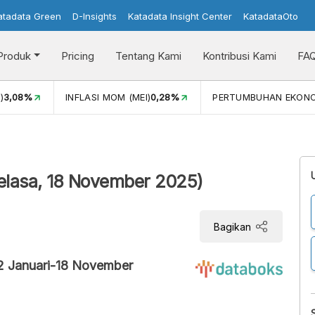
atadata Green
D-Insights
Katadata Insight Center
KatadataOto
Produk
Pricing
Tentang Kami
Kontribusi Kami
FA
)
3,08%
INFLASI MOM (MEI)
0,28%
PERTUMBUHAN EKON
elasa, 18 November 2025)
Bagikan
2 Januari-18 November