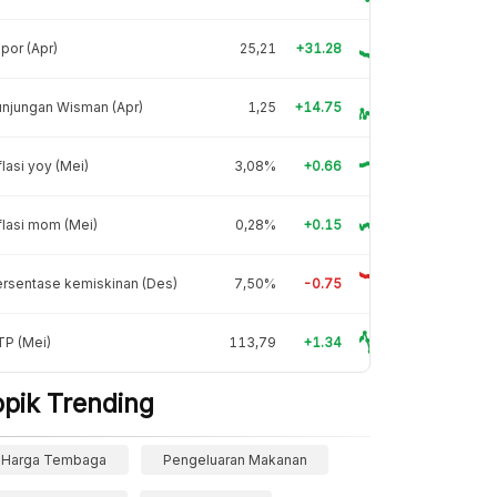
por (Apr)
25,21
+31.28
njungan Wisman (Apr)
1,25
+14.75
flasi yoy (Mei)
3,08%
+0.66
flasi mom (Mei)
0,28%
+0.15
rsentase kemiskinan (Des)
7,50%
-0.75
TP (Mei)
113,79
+1.34
opik Trending
Harga Tembaga
Pengeluaran Makanan