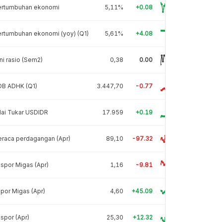
ertumbuhan ekonomi
5,11%
+0.08
rtumbuhan ekonomi (yoy) (Q1)
5,61%
+4.08
ni rasio (Sem2)
0,38
0.00
DB ADHK (Q1)
3.447,70
-0.77
lai Tukar USDIDR
17.959
+0.19
raca perdagangan (Apr)
89,10
-97.32
spor Migas (Apr)
1,16
-9.81
por Migas (Apr)
4,60
+45.09
spor (Apr)
25,30
+12.32