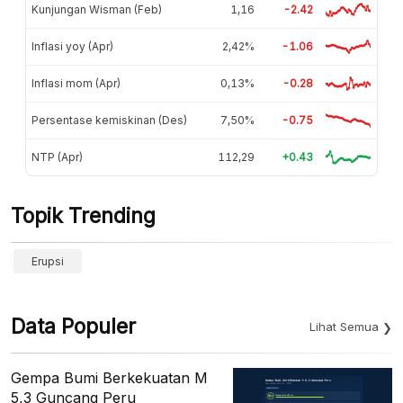
Kunjungan Wisman (Feb)
1,16
-2.42
Inflasi yoy (Apr)
2,42%
-1.06
Inflasi mom (Apr)
0,13%
-0.28
Persentase kemiskinan (Des)
7,50%
-0.75
NTP (Apr)
112,29
+0.43
Topik Trending
Erupsi
Data Populer
Lihat Semua
Gempa Bumi Berkekuatan M
5,3 Guncang Peru