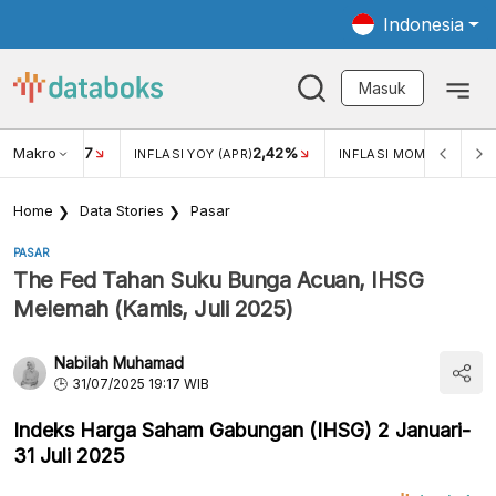
Indonesia
Masuk
Makro
17
2,42%
0,1
KAR USD/IDR
INFLASI YOY (APR)
INFLASI MOM (APR)
Home
Data Stories
Pasar
PASAR
The Fed Tahan Suku Bunga Acuan, IHSG
Melemah (Kamis, Juli 2025)
Nabilah Muhamad
31/07/2025 19:17 WIB
Indeks Harga Saham Gabungan (IHSG) 2 Januari-
31 Juli 2025