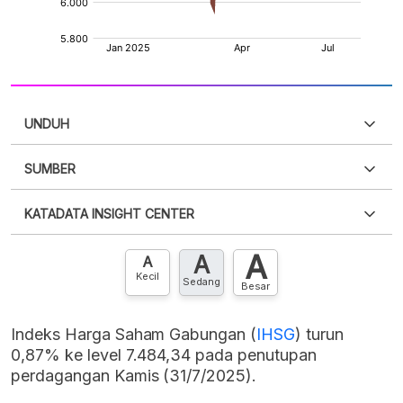
UNDUH
SUMBER
PDF
PNG
Silakan
login
untuk mengakses informasi ini
.
Belum
KATADATA INSIGHT CENTER
punya akun?
Silakan
Daftar sekarang
,
GRATIS!
XLS
EMBED
A
A
Hubungi sekarang »
A
Kecil
Sedang
Besar
Indeks Harga Saham Gabungan (
IHSG
) turun
0,87% ke level 7.484,34 pada penutupan
perdagangan Kamis (31/7/2025).