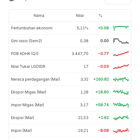
Nama
Nilai
%
Pertumbuhan ekonomi
5,11%
+0.08
Gini rasio (Sem2)
0,38
0.00
PDB ADHK (Q1)
3.447,70
-0.77
Nilai Tukar USDIDR
17
-0.03
Neraca perdagangan (Mar)
3,32
+160.82
Ekspor Migas (Mar)
1,28
+18.60
Impor Migas (Mar)
3,17
+58.74
Ekspor (Mar)
22,53
+1.62
Impor (Mar)
19,21
-8.08