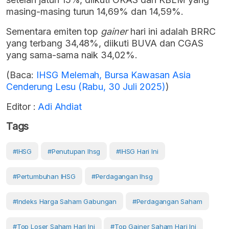
masing-masing turun 14,69% dan 14,59%.
Sementara emiten top
gainer
hari ini adalah BRRC
yang terbang 34,48%, diikuti BUVA dan CGAS
yang sama-sama naik 34,02%.
(Baca:
IHSG Melemah, Bursa Kawasan Asia
Cenderung Lesu (Rabu, 30 Juli 2025)
)
Editor :
Adi Ahdiat
Tags
#IHSG
#penutupan Ihsg
#IHSG Hari Ini
#Pertumbuhan IHSG
#perdagangan Ihsg
#Indeks Harga Saham Gabungan
#Perdagangan Saham
#top Loser Saham Hari Ini
#top Gainer Saham Hari Ini