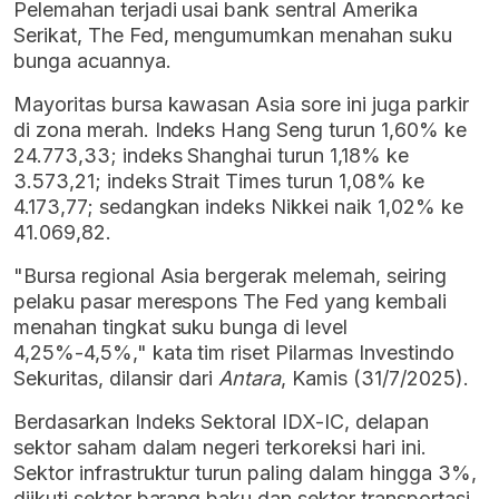
Pelemahan terjadi usai bank sentral Amerika
Serikat,
The Fed, mengumumkan menahan suku
bunga acuannya.
Mayoritas bursa kawasan Asia sore ini juga parkir
di zona merah. Indeks Hang Seng turun 1,60% ke
24.773,33; indeks Shanghai turun 1,18% ke
3.573,21; indeks Strait Times turun 1,08% ke
4.173,77; sedangkan indeks Nikkei naik 1,02% ke
41.069,82.
"Bursa regional Asia bergerak melemah, seiring
pelaku pasar merespons The Fed yang kembali
menahan tingkat suku bunga di level
4,25%-4,5%," kata tim riset Pilarmas Investindo
Sekuritas, dilansir dari
Antara
, Kamis (31/7/2025).
Berdasarkan Indeks Sektoral IDX-IC, delapan
sektor saham dalam negeri terkoreksi hari ini.
Sektor infrastruktur turun paling dalam hingga 3%,
diikuti sektor barang baku dan sektor transportasi