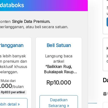
konten
Single Data Premium.
erlangganan, atau beli secara satuan.
rlangganan
Beli Satuan
s lebih banyak
Langsung baca
n premium dan
artikel
eksklusif khusus
“Balikkan Rugi,
pelanggan.
Bukalapak Raup
Laba Rp110,65 M
D
Mulai dari
Rp10.000
pada Q1 2025”.
.000
/bulan
 Rp833 per artikel
Dapatkan
bih detail »
Sekarang
»