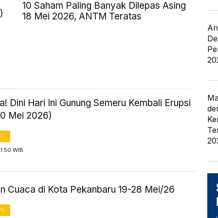
10 Saham Paling Banyak Dilepas Asing
)
18 Mei 2026, ANTM Teratas
An
De
Pe
20
Ma
! Dini Hari Ini Gunung Semeru Kembali Erupsi
de
20 Mei 2026)
Ke
Te
FI
20
1:50 WIB
an Cuaca di Kota Pekanbaru 19-28 Mei/26
FI