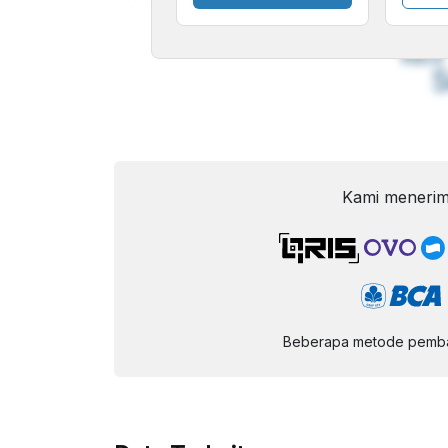
A
Font
F
Kecil
Kami menerim
Beberapa metode pembay