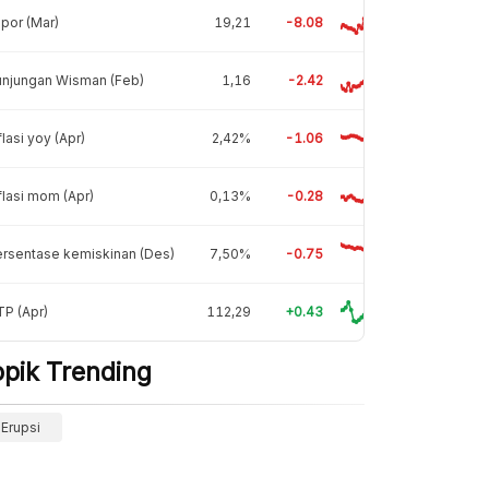
por (Mar)
19,21
-8.08
unjungan Wisman (Feb)
1,16
-2.42
flasi yoy (Apr)
2,42%
-1.06
flasi mom (Apr)
0,13%
-0.28
rsentase kemiskinan (Des)
7,50%
-0.75
P (Apr)
112,29
+0.43
opik Trending
Erupsi