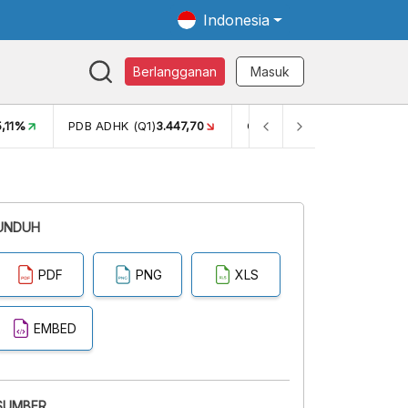
Indonesia
Berlangganan
Masuk
5,11%
PDB ADHK (Q1)
3.447,70
GINI RASIO (SEM2)
0,38
UNDUH
PDF
PNG
XLS
EMBED
SUMBER