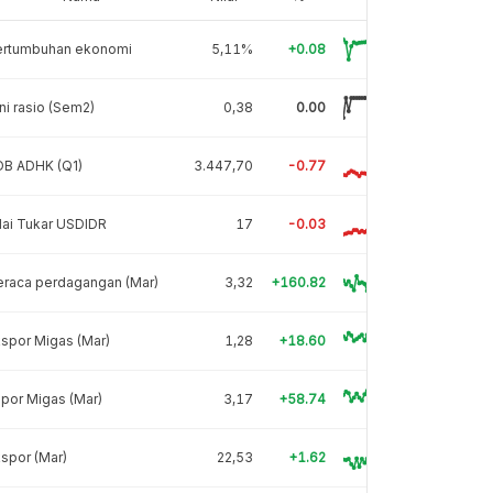
ertumbuhan ekonomi
5,11%
+0.08
ni rasio (Sem2)
0,38
0.00
DB ADHK (Q1)
3.447,70
-0.77
lai Tukar USDIDR
17
-0.03
eraca perdagangan (Mar)
3,32
+160.82
spor Migas (Mar)
1,28
+18.60
por Migas (Mar)
3,17
+58.74
spor (Mar)
22,53
+1.62