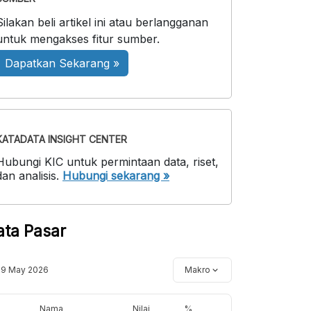
Silakan beli artikel ini atau berlangganan
untuk mengakses fitur sumber.
Dapatkan Sekarang »
KATADATA INSIGHT CENTER
Hubungi KIC untuk permintaan data, riset,
dan analisis.
Hubungi sekarang »
ata Pasar
19 May 2026
Makro
Nama
Nilai
%