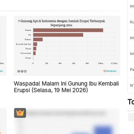
Im
K
In
In
Pe
Waspada! Malam Ini Gunung Ibu Kembali
NT
Erupsi (Selasa, 19 Mei 2026)
T