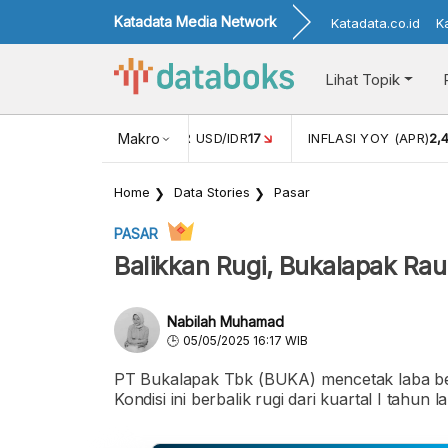
Katadata Media Network
Katadata.co.id
K
Lihat Topik
 (FEB)
1,16
NILAI TUKAR USD/IDR
Makro
17
INFLASI YOY (APR)
2,
Home
Data Stories
Pasar
PASAR
Balikkan Rugi, Bukalapak Ra
Nabilah Muhamad
05/05/2025 16:17 WIB
PT Bukalapak Tbk (BUKA) mencetak laba bers
Kondisi ini berbalik rugi dari kuartal I tahun 