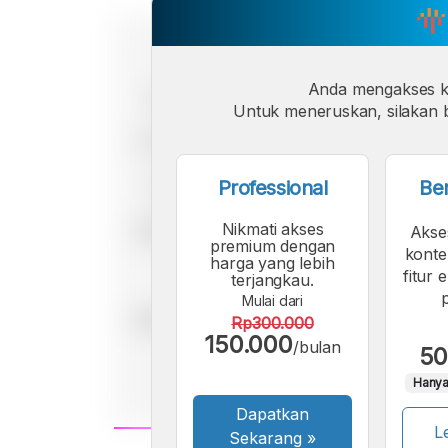
Anda mengakses 
Untuk meneruskan, silakan b
Professional
Be
Nikmati akses
Akse
premium dengan
konte
harga yang lebih
fitur 
terjangkau.
Mulai dari
Rp300.000
150.000
/bulan
50
Hanya
Dapatkan
Le
Sekarang
»