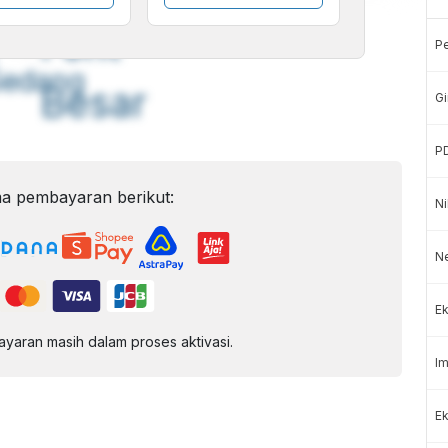
A
A
ont
Font
P
Sedang
Besar
Gi
P
a pembayaran berikut:
Ni
N
Ek
aran masih dalam proses aktivasi.
Im
Ek