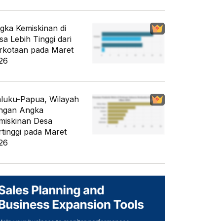
gka Kemiskinan di
sa Lebih Tinggi dari
rkotaan pada Maret
26
luku-Papua, Wilayah
ngan Angka
miskinan Desa
rtinggi pada Maret
26