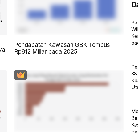
D
Ba
Wi
Ke
pa
Pendapatan Kawasan GBK Tembus
ya
Rp812 Miliar pada 2025
Pe
38
Ku
Ut
Me
Be
Ke
Pe