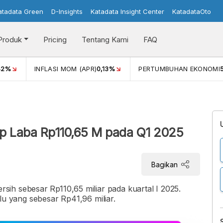
atadata Green
D-Insights
Katadata Insight Center
KatadataOto
Produk
Pricing
Tentang Kami
FAQ
42%
INFLASI MOM (APR)
0,13%
PERTUMBUHAN EKONOMI
up Laba Rp110,65 M pada Q1 2025
Bagikan
ih sebesar Rp110,65 miliar pada kuartal I 2025.
lalu yang sebesar Rp41,96 miliar.