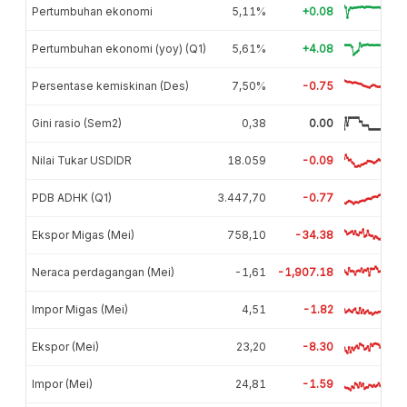
Pertumbuhan ekonomi
5,11%
+0.08
Pertumbuhan ekonomi (yoy) (Q1)
5,61%
+4.08
Persentase kemiskinan (Des)
7,50%
-0.75
Gini rasio (Sem2)
0,38
0.00
Nilai Tukar USDIDR
18.059
-0.09
PDB ADHK (Q1)
3.447,70
-0.77
Ekspor Migas (Mei)
758,10
-34.38
Neraca perdagangan (Mei)
-1,61
-1,907.18
Impor Migas (Mei)
4,51
-1.82
Ekspor (Mei)
23,20
-8.30
Impor (Mei)
24,81
-1.59