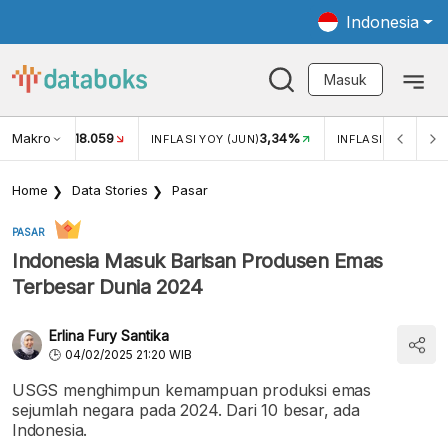
Indonesia
Masuk
Makro
18.059
3,34%
UKAR USD/IDR
INFLASI YOY (JUN)
INFLASI MOM (JUN
Home
Data Stories
Pasar
PASAR
Indonesia Masuk Barisan Produsen Emas
Terbesar Dunia 2024
Erlina Fury Santika
04/02/2025 21:20 WIB
USGS menghimpun kemampuan produksi emas
sejumlah negara pada 2024. Dari 10 besar, ada
Indonesia.