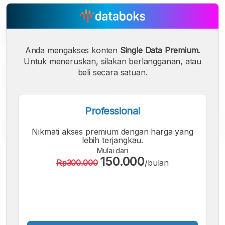
Anda mengakses konten
Single Data Premium.
Untuk meneruskan, silakan berlangganan, atau
beli secara satuan.
Professional
Nikmati akses premium dengan harga yang
lebih terjangkau.
Mulai dari
A
A
A
150.000
Rp300.000
/bulan
Font
Font
Font
Kecil
Sedang
Besar