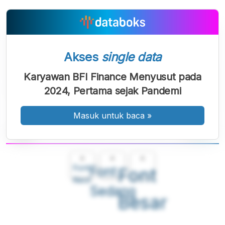
Akses
single data
Karyawan BFI Finance Menyusut pada
2024, Pertama sejak Pandemi
Masuk untuk baca
»
A
A
A
Font
Font
Font
Kecil
Sedang
Besar