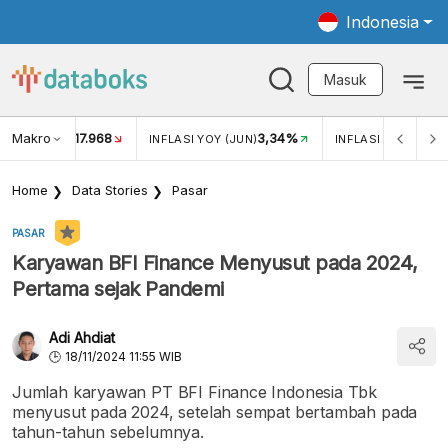
Indonesia
Masuk
Makro
17.968
3,34%
UKAR USD/IDR
INFLASI YOY (JUN)
INFLASI MOM (JUN
Home
Data Stories
Pasar
PASAR
Karyawan BFI Finance Menyusut pada 2024,
Pertama sejak Pandemi
Adi Ahdiat
18/11/2024 11:55 WIB
Jumlah karyawan PT BFI Finance Indonesia Tbk
menyusut pada 2024, setelah sempat bertambah pada
tahun-tahun sebelumnya.