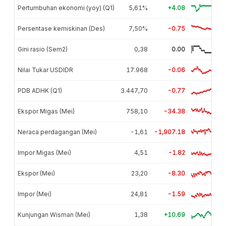
Pertumbuhan ekonomi (yoy) (Q1)
5,61%
+4.08
Persentase kemiskinan (Des)
7,50%
-0.75
Gini rasio (Sem2)
0,38
0.00
Nilai Tukar USDIDR
17.968
-0.06
PDB ADHK (Q1)
3.447,70
-0.77
Ekspor Migas (Mei)
758,10
-34.38
Neraca perdagangan (Mei)
-1,61
-1,907.18
Impor Migas (Mei)
4,51
-1.82
Ekspor (Mei)
23,20
-8.30
Impor (Mei)
24,81
-1.59
Kunjungan Wisman (Mei)
1,38
+10.69