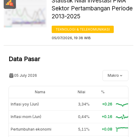
Statistik Nilai Investasi PMA
Sektor Pertambangan Periode
2013-2025
TEKNOLOGI & TELEKOMUNIKASI
05/07/2026, 19:38 WIB
Data Pasar
05 July 2026
Makro
Nama
Nilai
%
Inflasi yoy (Jun)
3,34%
+0.26
Inflasi mom (Jun)
0,44%
+0.16
Pertumbuhan ekonomi
5,11%
+0.08