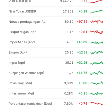
PDB ADHK (Q1)
3.447,70
-0.77
Nilai Tukar USDIDR
17.959
+0.19
Neraca perdagangan (Apr)
89,10
-97.32
Ekspor Migas (Apr)
1,16
-9.81
Impor Migas (Apr)
4,60
+45.09
Ekspor (Apr)
25,30
+12.32
Impor (Apr)
25,21
+31.28
Kunjungan Wisman (Apr)
1,25
+14.75
Inflasi yoy (Mei)
3,08%
+0.66
Inflasi mom (Mei)
0,28%
+0.15
Persentase kemiskinan (Des)
7,50%
-0.75