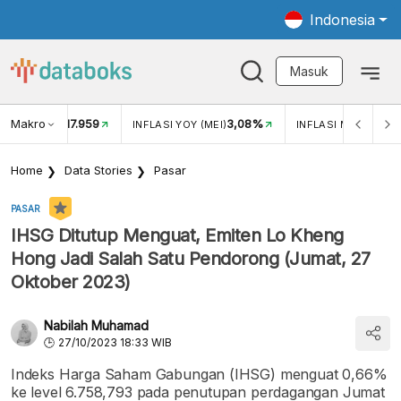
Indonesia
Masuk
Makro
17.959
3,08%
UKAR USD/IDR
INFLASI YOY (MEI)
INFLASI MOM (MEI)
Home
Data Stories
Pasar
PASAR
IHSG Ditutup Menguat, Emiten Lo Kheng
Hong Jadi Salah Satu Pendorong (Jumat, 27
Oktober 2023)
Nabilah Muhamad
27/10/2023 18:33 WIB
Indeks Harga Saham Gabungan (IHSG) menguat 0,66%
ke level 6.758,793 pada penutupan perdagangan Jumat