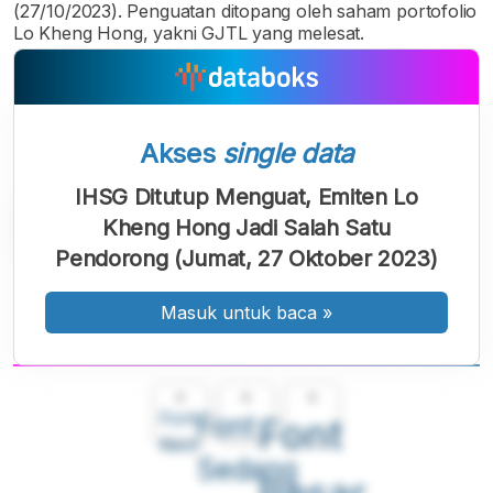
(27/10/2023). Penguatan ditopang oleh saham portofolio
Lo Kheng Hong, yakni GJTL yang melesat.
Akses
single data
IHSG Ditutup Menguat, Emiten Lo
Kheng Hong Jadi Salah Satu
Pendorong (Jumat, 27 Oktober 2023)
Masuk untuk baca
»
A
A
A
Font
Font
Font
Kecil
Sedang